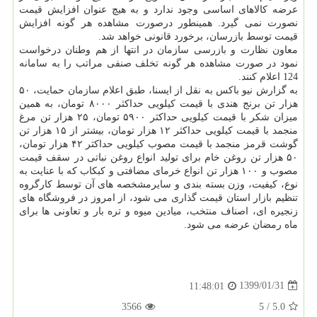
عرضه كالاهای اساسی وجود ندارد و به هیچ عنوان افزایش قیمت
نصورت نمی گیرد. همینطور درصورت مشاهده هر گونه افزایش
قیمت توسط بازرسان، برخورد قانونی خواهد شد.
معاون نظارت و بازرسی سازمان در انتها از هم وطنان درخواست
نمود در صورت مشاهده هر گونه تخلف صنفی مراتب را به سامانه
124 اعلام كنند.
به گزارش نیو باكس به نقل از ایسنا، طبق اعلام سازمان حمایت، ۵۰
هزار تن برنج هندی با قیمت كیلویی حداكثر ۸۰۰۰ تومان، به همین
میزان شكر با قیمت كیلویی حداكثر ۵۹۰۰ تومان، ۲۵ هزار تن مرغ
منجمد با قیمت كیلویی حداكثر ۱۲ هزار تومان، بیشتر از ۱۵ هزار تن
گوشت قرمز منجمد با قیمت مصوب كیلویی حداكثر ۴۲ هزار تومان،
۵۰ هزار تن روغن خام برای تولید انواع روغن نباتی در سقف قیمت
مصوب و ۱۰۰ هزار تن انواع خرمای مضافتی و كبكاب كه با عنایت به
نوع، كیفیت، وزن بسته بندی و سایرمشخصه های آن توسط كارگروه
تنظیم بازار استان قیمت گذاری می شود، از امروز در فروشگاه های
زنجیره ای، اصناف منتخب، میادین میوه و تره بار و تعاونی ها برای
ماه رمضان عرضه می شود.
1399/01/31
11:48:01
3566
5
/
5.0