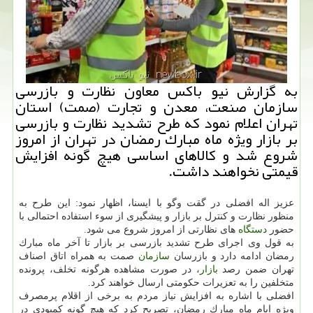
به گزارش نیو باكس معاون نظارت و بازرسی
سازمان صنعت، معدن و تجارت (صمت) استان
تهران اعلام نمود كه طرح تشدید نظارت و بازرسی
بر بازار ویژه ماه مبارك رمضان در تهران از امروز
شروع شد و كالاهای اساسی هیچ گونه افزایش
قیمتی نخواهند داشت.
عزیز اله افضلی در گقت وگو با ایسنا، اظهار نمود: این طرح به
منظور نظارت و كنترل بر بازار و پیشگیری از سوء استفاده احتمالی با
حضور
دستگاه
های نظارتی از امروز شروع می شود.
به قول وی اجرای طرح تشدید بازرسی بر بازار تا آخر ماه مبارك
رمضان ادامه دارد و بازرسان
سازمان
صمت به همراه اتاق اصناف
تهران ضمن رصد
بازار
، در صورت مشاهده هرگونه تخلف، پرونده
متخلفین را به تعزیرات حكومتی ارسال خواهند كرد.
افضلی با اشاره به افزایش نیاز مردم به برخی از اقلام پرمصرف
ویژه ایام ماه مبارك رمضان، تصریح كرد كه هیچ گونه كمبودی در