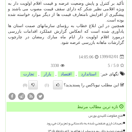
تأكید بر كنترل و پایش وضعیت عرضه و قیمت اقلام اولویت دار به
ویژه اقلامی نظیر شكر كه دارای سقف قیمت مصوب می باشند و
پیشگیری از افزایش نامتعارف قیمت ها از دیگر موارد خواسته شده
بوده است.
همچنین در این ابلاغ خطاب به رؤسای سازمانهای صمت استان ها
یادآوری شده است كه انعكاس گزارش عملكرد اقدامات بازرسی
درمورد اقلام اولویت دار ایام ماه مبارك رمضان در چارچوب
گزارشات ماهانه بازرسی عرضه شود.
1399/02/01
14:05:06
3330
5
/
5.0
تگهای خبر:
استاندارد
,
اقتصاد
,
بازار
,
تجارت
این مطلب نیوباکس را پسندیدید؟
(0)
(1)
تازه ترین مطالب مرتبط
فتح مقاومت کلیدی بورس
تعهدات ارزی منقضی شده به دادستانی و تعزیرات می رود
قیمت جدید دلار، یورو و سایر ارزها امروز ۱۱ مردادماه ۱۴۰۵