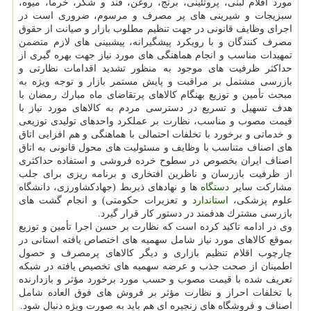
مورد اقلام لبنی، پروتئینی، برنج، روغن، قند و شكر، خرما، میوه،
سبزیجات و شیرینی های پر مصرف و مرسوم، ضروری است در
اجرای وظایف قانونی در جهت تنظیم مطلوب بازار و صیانت از حقوق
مصرف كنندگان و با رویكرد پیشگیرانه، پیشبینی های لازم متضمن
تمهیدات مناسب و انجام هماهنگی های مورد نیاز جهت بهره گیری از
حداكثر ظرفیت های موجود به منظور تشدید اقدامات نظارتی و
بازرسی مشتمل بر مراقبت و پایش مستمر بازار و توجه ویژه به
مبحث تأمین و توزیع بهنگام كالاهای پرتقاضای ماه مبارك رمضان با
هدف تسهیل و تسریع در دسترسی مردم به كالاهای مورد نیاز با
قیمت مصوب و مناسب، نظارت بر عملكرد واحدهای تولیدی توزیعی
و خدماتی و برخورد با تخلفات احتمالی با هماهنگی و هم افزایی اتاق
های اصناف متناسب با وظایف و مسئولیت های محول قانونی به اتاق
اصناف ایران بخصوص در سطوح خرده فروشی و استفاده حداكثری
از ظرفیت بازرسان و ناظرین افتخاری و برنامه ریزی برای جلب
مشاركت سایر
دستگاه
ها و نهادهای ذیربط (جهادكشاورزی، دانشگاه
علوم پزشكی،
استاندارد
و تعزیرات حكومتی) و انجام گشت های
بازرسی مشترك هدفمند در دستور كار قرار گیرد.
وی در ادامه تاكید كرده است كه نظارت بر حسن اجرا تأمین و توزیع
بموقع كالاهای مورد نیاز شامل سهمیه های اختصاص یافته استانی در
چارچوب اقلام تنظیم بازاری و دیگر كالاهای پرمصرف و حصول
اطمینان از صحت جذب و عرضه سهمیه های تخصیص یافته در شبكه
تعریف شده با قیمت مصوب و حسب مورد برخورد مؤثر و بازدارنده
با تخلفات احراز و نظارت مؤثر بر فروش های فوق العاده شامل
اصناف و فروشگاه های زنجیره ای هم باید به صورت ویژه دنبال شود.