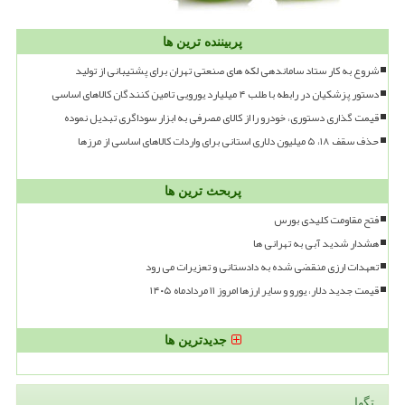
پربیننده ترین ها
شروع به کار ستاد ساماندهی لکه های صنعتی تهران برای پشتیبانی از تولید
دستور پزشکیان در رابطه با طلب ۴ میلیارد یورویی تامین کنندگان کالاهای اساسی
قیمت گذاری دستوری، خودرو را از کالای مصرفی به ابزار سوداگری تبدیل نموده
حذف سقف ۱۸، ۵ میلیون دلاری استانی برای واردات کالاهای اساسی از مرزها
پربحث ترین ها
فتح مقاومت کلیدی بورس
هشدار شدید آبی به تهرانی ها
تعهدات ارزی منقضی شده به دادستانی و تعزیرات می رود
قیمت جدید دلار، یورو و سایر ارزها امروز ۱۱ مردادماه ۱۴۰۵
جدیدترین ها
تگها