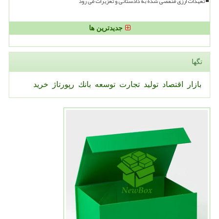
تعهدات ارزی منقضی شده به دادستانی و تعزیرات می رود
جدیدترین ها
تگها
بازار
اقتصاد
تولید
تجارت
توسعه
بانك
رپورتاژ
خرید