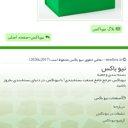
بلاگ نیوباکس
نیوباکس»صفحه اصلی
newbox.ir - تمامی حقوق نیو باكس محفوظ است (2017تا2026)
نیو باكس
بسته بندی و جعبه
نیوباکس، مرجع جامع صنعت بسته‌بندی! با نیوباکس، در دنیای بسته‌بندی به‌روز
باشید
صفحات نیو باكس
درباره ما
تبلیغات در نیو باكس
آرشیو نیو باكس