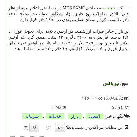
شركت
خدمات
معاملاتی MKS PAMP در یادداشتی اعلام نمود از نظر
فنی طلا در معاملات روز جاری بازار سنگاپور حمایت در سطح ۱۶۷۰
دلار را تست كرد و سطح حمایت بعدی در ۱۶۵۰ دلار قرار دارد.
در بازار سایر فلزات ارزشمند، هر اونس پالادیم برای تحویل فوری با
۲.۳ درصد افزایش، به ۲۲۰۶ دلار و ۱۲ سنت صعود كرد. هر اونس
پلاتین ثابت بود و در ۷۷۵ دلار و ۴۱ سنت ایستاد. هر اونس نقره برای
تحویل فوری با ۰.۶ درصد افزایش، ۱۵ دلار و ۲۲ سنت معامله شد.
منبع:
نیو باكس
1399/02/02
13:26:31
3292
5
/
5.0
تگهای خبر:
اقتصاد
,
بازار
,
خدمات
,
سرمایه
این مطلب نیوباکس را پسندیدید؟
(0)
(1)