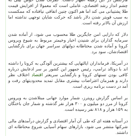
چشم انداز رشد اقتصادی، عاملی است كه معمولا از افزایش قیمت
طلا پشتیبانی می كند اما هم اكنون چنین اتفاقی نیافتاده كه ممكنست
به سبب قویتر شدن دلار باشد كه حركت شایان توجهی نداشته اما
ارزش آن بالاتر رفته است.
دلار كه دارایی امن جایگزین طلا محسوب می شود، از آماده شدن
سرمایه گذاران برای شنیدن اخبار وخیمتر مربوط به شیوع ویروس
كرونا و آماده شدن محتاطانه دولتهای سراسر جهان برای بازگشایی
اقتصادشان، سود برد.
در آمریكا، فرمانداران ایالتهایی كه بیشترین آلودگی به كرونا را داشته
اند با دونالد ترامپ، رئیس جمهور این كشور بر سر ادعایش درباره
كافی بودن تستهای كرونا و بازگشایی سریعتر
اقتصاد
اختلاف نظر
دارند و همزمان اعتراضات بیشتری مقابل تمدید محدودیتهای رفت و
آمد در دست برنامه ریزی است.
بر اساس گزارش رویترز، شمار موارد جهانی مبتلاشدن به ویروس
كرونا از مرز دو میلیون و ۳۰۰ هزار نفر گذشته و شمار جان باختگان
به ۱۵۹ هزار و ۸۱۸ نفر رسیده است.
در آستانه هفته ای كه طی آن آمار اقتصادی و گزارش درآمدهای مالی
شركتها منتشر می شود، بازارهای سهام آسیایی شروع محتاطانه ای
داشتند.