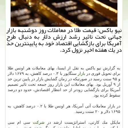
نیو باكس: قیمت طلا در معاملات روز دوشنبه بازار
جهانی تحت تاثیر رشد ارزش دلار به دنبال طرح
آمریكا برای بازگشایی اقتصاد خود به پایینترین حد
در یك هفته اخیر نزول كرد.
به گزارش نیو باكس به نقل از ایسنا، بهای معاملات هر اونس طلا
برای تحویل فوری در
بازار
سنگاپور با ۰.۳ درصد كاهش، به ۱۶۷۹ دلار
و ۹۵ سنت رسید در صورتیكه در زمان گشایش بازار در پایین ترین حد
از ۹ آوریل بود. بهای معاملات این بازار روز جمعه تحت تاثیر تصمیم
آمریكا برای بازگشایی زودتر از حد انتظار اقتصادش، حدود دو درصد
سقوط كرده بود.
در بازار معاملات آتی آمریكا، هر اونس طلا با ۰.۲ درصد كاهش، به
۱۶۹۵ دلار و ۲۰ سنت رسید.
مایكل مك كارتی، استراتژیست ارشد در
شركت
سی ام سی
ماركتس در این زمینه اظهار داشت: كمرنگ شدن خوش بینی به