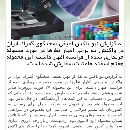
به گزارش نیو باكس لطیفی سخنگوی گمرك ایران
در واكنش به برخی اظهار نظرها در مورد محموله
خریداری شده از فرانسه اظهار داشت: این محموله
هفتم اسفند ماه ثبت سفارش شده است.
به گزارش نیو باکس به نقل از مهر، لطیفی سخنگوی گمرک ایران در
واکنش به برخی اظهار نظرها در مورد
محموله
خریداری شده از
فرانسه اظهار داشت: برای این محموله ۲۷ فوریه پروفرما صادر
شده و هفتم اسفند ماه هم ثبت سفارش شده است، دقیقاً زمانی که
کشور برای دستیابی به این کیت های آزمایشگاهی در حال تلاش بود.
این محموله هم بعد از تحویل به شرکت حمل برای رسیدن به
کشورمان باید مسیر طولانی را طی می کرد بخصوص در شرایطی
که مرزها و مسیرهای زمینی به مقصد ایران مسدود بود که با تلاش
بسیار، محموله این کامیون دوم اردیبهشت از بازارچه مرزی "ساری
سو" وارد کشور شد. لطیفی، تصریح کرد: خدا را شکر هم اکنون