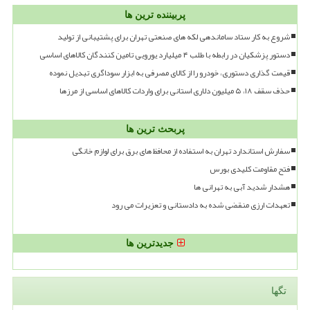
پربیننده ترین ها
شروع به کار ستاد ساماندهی لکه های صنعتی تهران برای پشتیبانی از تولید
دستور پزشکیان در رابطه با طلب ۴ میلیارد یورویی تامین کنندگان کالاهای اساسی
قیمت گذاری دستوری، خودرو را از کالای مصرفی به ابزار سوداگری تبدیل نموده
حذف سقف ۱۸، ۵ میلیون دلاری استانی برای واردات کالاهای اساسی از مرزها
پربحث ترین ها
سفارش استاندارد تهران به استفاده از محافظ های برق برای لوازم خانگی
فتح مقاومت کلیدی بورس
هشدار شدید آبی به تهرانی ها
تعهدات ارزی منقضی شده به دادستانی و تعزیرات می رود
جدیدترین ها
تگها