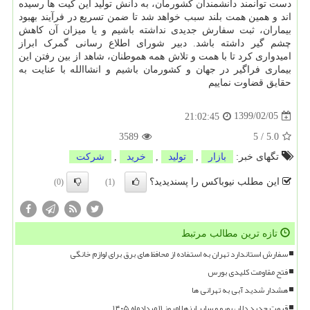
دست توانمند دانشمندان کشورمان، به دانش تولید این کیت ها رسیده
اند و همین همت بلند سبب خواهد شد تا ضمن تسریع در فرآیند بهبود
بیماران، ثبت سفارش جدیدی نداشته باشیم و یا میزان آن کاهش
چشم گیر داشته باشد. دبیر شورای اطلاع رسانی گمرک ابراز
امیدواری کرد تا با همت و تلاش همه هموطنان، شاهد از بین رفتن این
بیماری فراگیر در جهان و کشورمان باشیم و انشاالله با عنایت به
حقایق قضاوت نماییم
1399/02/05
21:02:45
3589
5
/
5.0
تگهای خبر:
بازار
,
تولید
,
خرید
,
شركت
این مطلب نیوباکس را پسندیدید؟
(0)
(1)
تازه ترین مطالب مرتبط
سفارش استاندارد تهران به استفاده از محافظ های برق برای لوازم خانگی
فتح مقاومت کلیدی بورس
هشدار شدید آبی به تهرانی ها
قیمت جدید دلار، یورو و سایر ارزها امروز ۱۱ مردادماه ۱۴۰۵