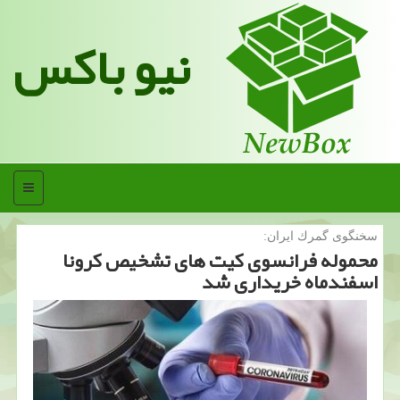
نیو باکس
منو
سخنگوی گمرك ایران:
محموله فرانسوی كیت های تشخیص كرونا
اسفندماه خریداری شد