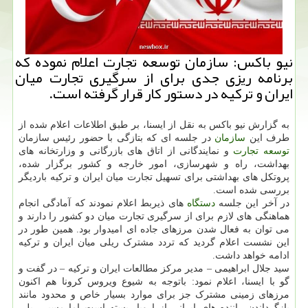
نیو باكس: سازمان توسعه تجارت اعلام نموده كه
برنامه ریزی جدی برای از سرگیری تجارت میان
ایران و تركیه در دستور كار قرار گرفته است.
به گزارش نیو باکس به نقل از ایسنا، بر طبق اطلاعات اعلام شده از
طرف این
سازمان
در جلسه ای که بتازگی با حضور رئیس سازمان
توسعه
تجارت
و نمایندگانی از اتاق های بازرگانی و وزارتخانه های
بهداشت، راه و شهرسازی، امور خارجه و کشور برگزار شده،
پروتکل های بهداشتی برای تسهیل تجارت میان ایران و ترکیه باردیگر
بررسی شده است.
در آخر این جلسه
دستگاه
های ذیربط اعلام نمودند که آمادگی انجام
هماهنگی های لازم برای از سرگیری تجارت میان دو کشور را دارند و
می توان به فعال شدن مرزهای جاده ای امیدوار بود. همین طور در
این نشست اعلام گردید که تردد مشترک ریلی میان ایران و ترکیه
ادامه خواهد داشت.
سید جلال ابراهیمی – مدیر مرکز مطالعات ایران و ترکیه – در گفت و
گو با ایسنا، اعلام نمود: باتوجه به شیوع ویروس کرونا هم اکنون
مرزهای زمینی مشترک جز برای موارد بسیار خاص و محدود مانند
بازگرداندن راننده های ایرانی از اروپا، بسته است اما مسیر ریلی