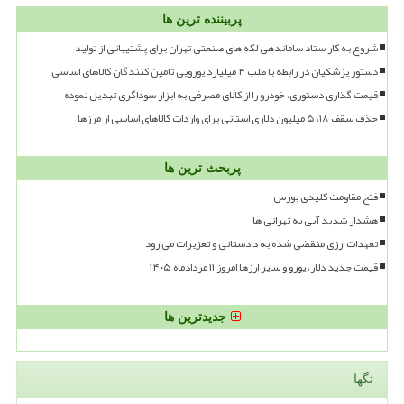
پربیننده ترین ها
شروع به کار ستاد ساماندهی لکه های صنعتی تهران برای پشتیبانی از تولید
دستور پزشکیان در رابطه با طلب ۴ میلیارد یورویی تامین کنندگان کالاهای اساسی
قیمت گذاری دستوری، خودرو را از کالای مصرفی به ابزار سوداگری تبدیل نموده
حذف سقف ۱۸، ۵ میلیون دلاری استانی برای واردات کالاهای اساسی از مرزها
پربحث ترین ها
فتح مقاومت کلیدی بورس
هشدار شدید آبی به تهرانی ها
تعهدات ارزی منقضی شده به دادستانی و تعزیرات می رود
قیمت جدید دلار، یورو و سایر ارزها امروز ۱۱ مردادماه ۱۴۰۵
جدیدترین ها
تگها