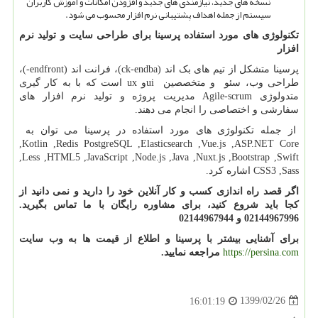
نسخه های جدید، نیازمندی های جدید و افزودن امکانات و آموزش کاربران
سیستم از جمله اهداف پشتیبانی نرم افزار محسوب می شود.
تکنولوژی های مورد استفاده پرسینا برای طراحی سایت و تولید نرم
افزار
پرسینا متشکل از تیم های بک اند (
ba
ck-end
)، فرانت اند (
front
-end
)،
طراحی وب، سئو و متخصصین
ui
و
ux
است که با به کار گیری
متدولوژی
Agile-scrum
مدیریت پروژه و تولید نرم افزار های
سفارشی و اختصاصی را انجام می دهند.
از جمله تکنولوژی های مورد استفاده در پرسینا می توان به
,Kotlin
,Redis
PostgreSQL ,Elasticsearch
,Vue.js
,ASP.NET Core
,Less
,HTML5
,JavaScript
,Node.js ,Java
,Nuxt.js
,Bootstrap
,Swift
,Sass
CSS3
اشاره کرد.
اگر قصد راه اندازی کسب و کار آنلاین خود را دارید و نمی دانید از
کجا باید شروع کنید، برای مشاوره رایگان با ما تماس بگیرید.
02144967996 و 02144967944
برای آشنایی بیشتر با پرسینا و اطلاع از قیمت ها به وب سایت
https://persina.com
مراجعه نمایید.
1399/02/26
16:01:19