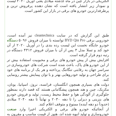
الکتریکی در بازار چین در ماه گذشته میلادی یعنی آوریل ۲۰۲۰ لیست
و نمودار زیر انتشار یافته است که نشان دهنده پرفروش ترین و
پرطرفدارترین خودرو های برقی در بازار این کشور است.
طبق این گزارش که در سایت cleantechnica نیز آمده است،
خودرویی برقی BYD Qin Pro توانسته با میزان فروش ۵۰۹۶
دستگاه
خودرو جایگاه نخست این لیست رده بندی را در آوریل ۲۰۲۰ از آن
خود کند و تسلا مدل ۳ پس از آن با میزان فروش ۴۳۱۲ دستگاه در
رتبه دوم قرار گرفته است.
افزایش بیش از پیش خودرو های برقی و محبوبیت استفاده بیش تر
از این خودرو های پاک، باعث شده است شرکت های خودروسازی در
سراسر جهان به رقابتی تنگاتنگ پرداخته و هر یک از برنامه های خود
برای طراحی و تولید خودروهایی بهتر و با توان پیمایش بیشتر رونمایی
کنند.
دولت های بسیاری همچون انگلستان، فرانسه، نروژ، اسپانیا، یونان،
مکزیک، چین و هند همچون پیشگامانی هستند که قصد دارند بمنظور
جلوگیری از آلودگی هوا و حفظ محیط زیست، تولید و فروش خودرو
های بنزینی و دیزلی را تا دهه ۲۰۳۰ و نهایتاً تا دهه ۲۰۴۰ میلادی
(حدوداً دو دهه آینده) ممنوع و متوقف اعلام کنند.
از آنجائیکه خودرو های برقی و الکتریکی اخیرا وارد
صنعت
خودروسازی و تولید انبوه شده اند، هنوز از قیمت مناسب و مقرون به