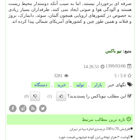
صرفه ای برخوردار نیستند، اما به سبب آنکه دوستدار محیط زیست
هستند و آلودگی هوا و صوتی ایجاد نمی کنند، طرفداران بسیار زیادی
به خصوص در کشورهای اروپایی همچون آلمان، سوئد، دانمارک، نروژ
و فنلاند و همین طور چین و کشورهای آمریکای شمالی پیدا کرده اند.
منبع:
نیو باكس
1399/03/06
14:26:51
3281
5
/
5.0
تگهای خبر:
بازار
,
تولید
,
خرید
,
دستگاه
این مطلب نیوباکس را پسندیدید؟
(0)
(1)
تازه ترین مطالب مرتبط
افزایش 70 تا 100 درصدی اجاره بها در تهران
گوشت ۴ هزار تومانی این گونه میلیونی قیمت خورد