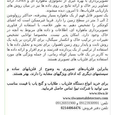
تصویربرداری با بهره گیری از تکنولوژی ماهواره ای و GPRS، ارائه
تصاویر زیر خاک و ارائه نتایج بر روی داده ها نیز در میان روش های
بازاریابی فلزیاب‌ها، تا امروز، دیده میشوند.
یک تصویر قابل فهم از یک ماهواره بسیار پیشرفته، حداکثر رزولوشن
2 الی 3 متر در سطح زمین را دارد. قریبا غیرممکن است که اشیای
کوچکتر را تشخیص دهیم. به طور خلاصه، با استفاده از فناوری
تصویربرداری ماهواره ای، اطلاعات و داده های مربوط به آنچه در
خاک وجود دارد، امکان پذیر نیست. مخصوصا توانایی تشخیص
تغییرات در ترکیب خاک و انکسار سیگنال، برای کارکردن بر پایه یک
روش ثابت و پایدار روی زمین ناهموار، برای تجزیه و تحلیل داده ها با
استفاده از ترکیبی از یک پردازنده قدرتمند و نرم افزار و ارائه داده ها
به کاربر در یک قاب بسیار کوتاه زمانی، از جمله ویژگی های مورد
استفاده برای فلزیاب های تصویری هستند.
بنابراین فلزیاب‌های تصویری به وضوح از فلزیابهای ساده و
سیستمهای دیگری که ادعای ویژگیهای مشابه را دارند، بهتر هستند.
برای خرید انواع دستگاه فلزیاب ، طلایاب و گنج یاب با قیمت مناسب
می توانید با
شرکت تیوا
تماس حاصل فرمایید.
www.tiwa.ir
www.tiwametaldetectors.com
تلفن: 09123930991 و 09126931900
تلفن دفتر فروش:
02144064476