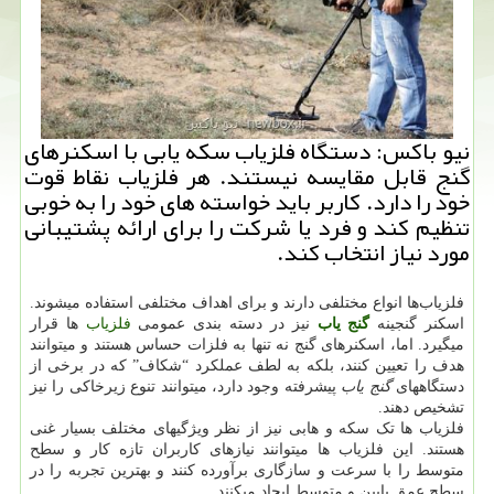
نیو باكس: دستگاه فلزیاب‌ سكه یابی با اسكنرهای
گنج قابل مقایسه نیستند. هر فلزیاب نقاط قوت
خود را دارد. كاربر باید خواسته های خود را به خوبی
تنظیم كند و فرد یا شركت را برای ارائه پشتیبانی
مورد نیاز انتخاب كند.
فلزیاب‌ها انواع مختلفی دارند و برای اهداف مختلفی استفاده میشوند.
اسکنر گنجینه
گنج یاب
نیز در دسته بندی عمومی
فلزیاب
ها قرار
میگیرد. اما، اسکنرهای گنج نه تنها به فلزات حساس هستند و میتوانند
هدف را تعیین کنند، بلکه به لطف عملکرد “شکاف” که در برخی از
دستگاههای
گنج یاب
پیشرفته وجود دارد، میتوانند تنوع زیرخاکی را نیز
تشخیص دهند.
فلزیاب ها تک سکه و هابی نیز از نظر ویژگیهای مختلف بسیار غنی
هستند. این فلزیاب ها میتوانند نیازهای کاربران تازه کار و سطح
متوسط را با سرعت و سازگاری برآورده کنند و بهترین تجربه را در
سطح عمق پایین و متوسط ایجاد میکنند.