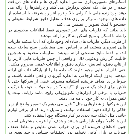
اسکنرهای تصویربرداری تمامی اندازه گیری ها و داده های دریافت
شده را در طی یک اسکن پردازش می کنند و پارامترها را ارائه می
دهند. پردازنده هایی با کارایی بالا و نرم افزار پیشرفته با استفاده از
داده های موجود، تمرکز بر روی هدف، تحلیل دقیق شرایط محیطی و
جستجو با کمک تصویر را تضمین می کنند.
باید بدانید که فلزیاب های غیر تصویری فقط اطلاعات محدودی در
رابطه با اسکن و نتایج اسکن به کاربر ارائه میدهند.
از طرف دیگر، فلزیاب های ساده‌ای وجود دارد که ادعا میکنند فلزیاب
هایی تصویری هستند، اما بر اساس اصل مغناطیس سنج ساخته شده
اند، و فقط نتایج سطحی ارائه میدهند. تنظیمات محدود و همچنین
قابلیت گزارش ویدئویی 3D و واقعی از چنین فلزیاب هایی کاربر را
از نتایج دقیق، آسایش، حفاری دقیق و اطلاعات عمقی محروم میکند.
حتی فلزیاب هایی وجود دارند که داده ها را از پایگاه داده ای ارائه
میدهند، بدون اینکه ارجاعی به اندازه گیریهای واقعی داشته باشند، و
صرفا برای اهداف فریبنده استفاده میشوند. عضی از شرکتها حتی با
تلاش برای ایجاد یک تصور از “کیفیت” در محصولات خود، با ترکیب
فلزیاب با برخی از ابزارهای تکنولوژیکی رایج، مانند رایانه، تبلت یا
تلفن همراه، به کار خود ادامه می دهند.
این شرکتها از شعارهایی مثل ” قول می دهیم یک تصویر واضح از زیر
خاکی را ارائه دهیم” استفاده میکنند، و تمایل دارند که از برخی لوازم
جانبی مثل عینک سه بعدی در کنار دستگاه خود استفاده کنند.
این ها کاملا موانع بازاریابی هستند و هدف آنها فریب مشتریان است.
چنین ادعاهای فریبنده ای برای خراب شدن نقایص و نقاط ضعف
فلزیاب در بازار کافی نخواهد بود. تحقیقات حساس و چند بعدی در