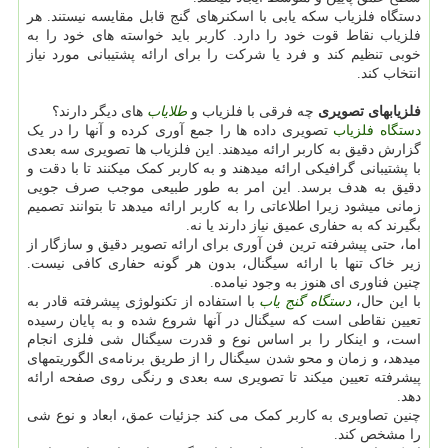
دستگاه فلزیاب‌ سکه یابی با اسکنرهای گنج قابل مقایسه نیستند. هر
فلزیاب نقاط قوت خود را دارد. کاربر باید خواسته های خود را به
خوبی تنظیم کند و فرد یا شرکت را برای ارائه پشتیبانی مورد نیاز
انتخاب کند.
فلزیابهای تصویری
چه فرقی با فلزیاب و
طلایاب
های دیگر دارند؟
دستگاه فلزیاب
تصویری داده ها را جمع آوری کرده و آنها را در یک
گزارش دقیق به کاربر ارائه میدهند. این فلزیاب ها تصویری سه بعدی
با پشتیبانی گرافیکی ارائه میدهند و به کاربر کمک میکنند تا با دقت و
دقیق به هدف برسد. این امر به طور طبیعی موجب صرف جویی
زمانی میشود زیرا اطلاعاتی را به کاربر ارائه میدهد تا بتوانند تصمیم
بگیرند که به حفاری عمیق نیاز دارند یا نه.
اما، حتی پیشرفته ترین فن آوری برای ارائه تصویر دقیق و سازگار از
زیر خاک تنها با ارائه سیگنال، بدون هر گونه حفاری کافی نیست.
چنین فناوری ای هنوز به وجود نیامده.
با این حال،
دستگاه
گنج یاب
با استفاده از تکنولوژی پیشرفته قادر به
تعیین نقاطی است که سیگنال در آنها شروع شده و به پایان رسیده
است، و اینکار را بر اساس نوع و قدرت سیگنال شی فلزی انجام
میدهد، و زمان و محو شدن سیگنال را از طریق برنامه‌ی الگوریتمهای
پیشرفته تعیین میکند تا تصویری سه بعدی و رنگی روی صفحه ارائه
دهد.
چنین تصاویری به کاربر کمک می کند جزئیات عمق، ابعاد و نوع شی
را مشخص کند.