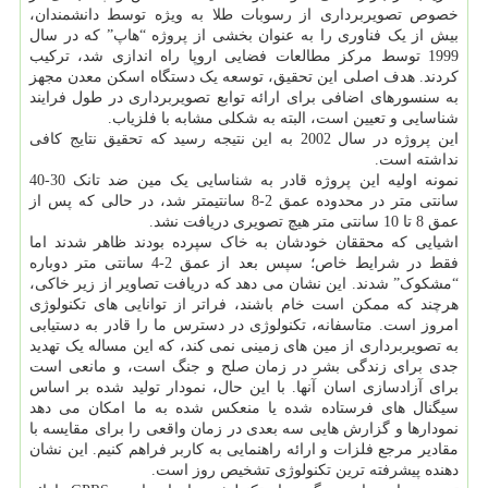
خصوص تصویربرداری از رسوبات طلا به ویژه توسط دانشمندان،
بیش از یک فناوری را به عنوان بخشی از پروژه “هاپ” که در سال
1999 توسط مرکز مطالعات فضایی اروپا راه اندازی شد، ترکیب
کردند. هدف اصلی این تحقیق، توسعه یک دستگاه اسکن معدن مجهز
به سنسورهای اضافی برای ارائه توابع تصویربرداری در طول فرایند
شناسایی و تعیین است، البته به شکلی مشابه با فلزیاب.
این پروژه در سال 2002 به این نتیجه رسید که تحقیق نتایج کافی
نداشته است.
نمونه اولیه این پروژه قادر به شناسایی یک مین ضد تانک 30-40
سانتی متر در محدوده عمق 2-8 سانتیمتر شد، در حالی که پس از
عمق 8 تا 10 سانتی متر هیچ تصویری دریافت نشد.
اشیایی که محققان خودشان به خاک سپرده بودند ظاهر شدند اما
فقط در شرایط خاص؛ سپس بعد از عمق 2-4 سانتی متر دوباره
“مشکوک” شدند. این نشان می دهد که دریافت تصاویر از زیر خاکی،
هرچند که ممکن است خام باشند، فراتر از توانایی های تکنولوژی
امروز است. متاسفانه، تکنولوژی در دسترس ما را قادر به دستیابی
به تصویربرداری از مین های زمینی نمی کند، که این مساله یک تهدید
جدی برای زندگی بشر در زمان صلح و جنگ است، و مانعی است
برای آزادسازی اسان آنها. با این حال، نمودار تولید شده بر اساس
سیگنال های فرستاده شده یا منعکس شده به ما امکان می دهد
نمودارها و گزارش هایی سه بعدی در زمان واقعی را برای مقایسه با
مقادیر مرجع فلزات و ارائه راهنمایی به کاربر فراهم کنیم. این نشان
دهنده پیشرفته ترین تکنولوژی تشخیص روز است.