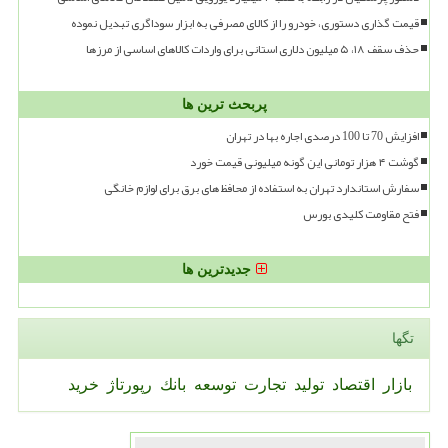
قیمت گذاری دستوری، خودرو را از کالای مصرفی به ابزار سوداگری تبدیل نموده
حذف سقف ۱۸، ۵ میلیون دلاری استانی برای واردات کالاهای اساسی از مرزها
پربحث ترین ها
افزایش 70 تا 100 درصدی اجاره بها در تهران
گوشت ۴ هزار تومانی این گونه میلیونی قیمت خورد
سفارش استاندارد تهران به استفاده از محافظ های برق برای لوازم خانگی
فتح مقاومت کلیدی بورس
جدیدترین ها
تگها
بازار
اقتصاد
تولید
تجارت
توسعه
بانك
رپورتاژ
خرید