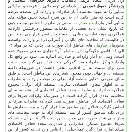
آزاد انزلی،
سجاد کریمی پاشاکی، دکترای جغرافیای سیاسی و
پژوهشگر حقوق عمومی
در یادداشتی توضیحاتی را عرضه و ایراداتی
مبنایی را به شیوه محاسبه آمار صادرات و واردات این منطقه عرضه
کرده است که متن کامل آن به این شرح است: تعیین مؤلفه های
مبنایی آمار واردات و
صادرات
، مبتنی بر تعاریف اشخاص نیست چون
که تاریخ نشان داده بعضی از مقامات بمنظور درخشش کارنامه
عملکردی خود، تعاریف مبنایی را دستخوش تغییر قرار می دهند. این
در حالیست که معافیت های مالیاتی و گمرکی در امر واردات بواسطه
مجوزهای
سازمان
های مناطق آزاد صورت می پذیرد که در مواد ۱۳
الی ۱۶ قانون چگونگی اداره مناطق آزاد تجاری صنعتی تصریح شده
است. وقتی به آمار واردات و صادرات اشاره می شود در واقع کل
واردات و کل صادرات مبدا گمرکی مأخذ قرار می گیرد بدین سبب
نمی توان نسبت به آن ادعایی محلی داشت؛ در صورتیکه داعیه
منطقه ای و جهانی بودن همچون شعارهای این مناطق است. بر طبق
مبنای تعریفی ادعایی منطقه آزاد انزلی در مبحث واردات و صادرات
بنا به اظهار معاون اقتصادی سازمان منطقه آزاد انزلی؛ مجموع
عملکرد صادرات و صادرات مجدد فعالان اقتصادی این منطقه، مبنای
محاسبه عددی قرار گرفته است در صورتیکه واردات صرفا برای
فعالان اقتصادی این مناطق، صورت نمی گیرد که صادرات صرفا بر
اساس کارکرد فعالان این مناطق مبنا قرار گیرد و ثبت سفارش ها
برای کلیه مناطق کشور از مبدا منطقه آزاد به جهت معافیت های
پیش بینی شده صورت می پذیرد. بدین سبب اگر بنا بر آن باشد که
صرفا مجموع عملکرد صادراتی و صادرات مجدد فعالان اقتصادی
مبنای آماری قرار گیرد عملاً خیلی از اجناس وارداتی به کشور از این