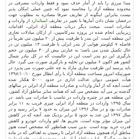
مبدا مرزی را باید از آمار حذف نمود و فقط واردات مصرفی در
محدوده منطقه آزاد را محاسبه نمود که چنین عملی امکان پذیر
نیست بنابراین اینگونه از تعاریف صرفا مصادره به مطلوب جهت
درخشان نشان دادن آمارها با تغییر در تعاریف
استاندارد
از واردات و
صادرات است. مبحث دیگر درباب منطقه آزاد انزلی، اقدامات
زیربنایی انجام شده در پروژه بندرکاسپین، از ارکان مبادلات تجاری
این منطقه است. این بندر با ظرفیت بیش از ۲۰ میلیون تنی تقریباً در
فاصله ۷ کیلومتر هوایی از بندر انزلی با ظرفیت ۱۳ میلیون تن در
حال تکمیل شدن می باشد؛ به عبارتی بیش از ۳۰ میلیون تن حجم
بارگیری این دو بندر است این در حالیست که در کل بنادر شمال
کشور هم اکنون ۶ میلیون تن تخلیه و بارگیری صورت می گیرد. حال
باید پرسید این ظرفیت سازی مازاد به چه علتی صورت می پذیرد در
هیأت عمومی دیوان عدالت اداری در حدود ۵۰۰۰ هکتار شده
است.آنچه که از آمار واردات و صادرات منطقه آزاد انزلی در سالهای
گذشته بر می آید مشخص می کند که همانند سایر مناطق آزاد کشور،
این منطقه هم در چنبره واردات در تناسب با صادرات می باشد. در
سال ۱۳۹۵ واردات در منطقه آزاد انزلی چیزی قریب به ۱۱ برابر
صادرات بود و در سال ۱۳۹۶ این میزان به حدود ۷ برابر رسید و در
سال ۱۳۹۷ این عدد به حدود ۵ برابر نزدیک شد. آنچه که در کاهش
این میزان مؤثر بوده است، تحریم ها، لغو واردات خودرو و کاهش
قدرت خرید بوده است. بدین سبب همانطور که مشخص است هنوز
مناطق آزاد همچون منطقه آزاد انزلی تا رسیدن به اهدافی که در ماده
۱ قانون چگونگی اداره مناطق آزاد، نام برده شده است، فاصله دارد؛