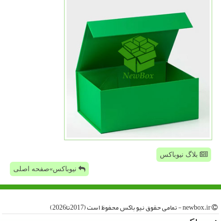
بلاگ نیوباکس
نیوباکس»صفحه اصلی
newbox.ir - تمامی حقوق نیو باكس محفوظ است (2017تا2026)