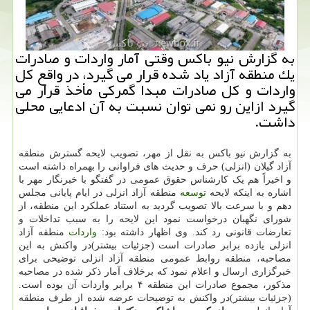
به گزارش نیو باكس وقتی آمار واردات و صادرات
یك منطقه آزاد یاد شده قرار می گیرد، در واقع كل
واردات و كل صادرات مبدا گمركی مأخذ قرار می
گیرد ازاین رو نمی توان نسبت به آن ادعایی محلی
داشت.
به گزارش نیو باکس به نقل از مهر، تصویب لایحه گسترش منطقه
آزاد گیلان (انزلی) حرف و حدیث های فراوانی را بهمراه داشته است
و اخیراً هم یک کارشناس حقوق عمومی در گفتگو با خبرنگار مهر با
اشاره به اینکه لایحه
توسعه
منطقه آزاد انزلی در ایام پایانی مجلس
دهم و با سرعت بالا تصویب گردید به استناد عملکرد این منطقه، از
شورای نگهبان درخواست نمود این لایحه را به سبب تداخلات و
تعارضات قانونی رد کند. وی اظهار داشته بود:
واردات
منطقه آزاد
انزلی یازده برابر صادرات است (جزئیات بیشتر)در واکنش به این
مصاحبه، منطقه روابط عمومی منطقه آزاد انزلی توضیحی برای
خبرگزاری ارسال و اعلام نمود که برخلاف آمار ذکر شده در مصاحبه
مذکور، مجموع صادرات این منطقه ۴ برابر واردات آن بوده است.
(جزئیات بیشتر)در واکنش به توضیحات عرضه شده از طرف منطقه