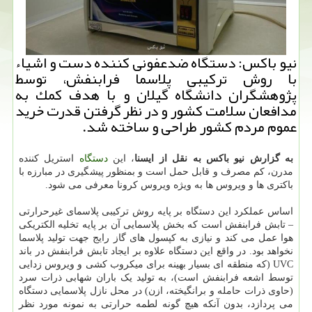
نیو باكس: دستگاه ضدعفونی كننده دست و اشیاء
با روش تركیبی پلاسما فرابنفش، توسط
پژوهشگران دانشگاه گیلان و با هدف كمك به
مدافعان سلامت كشور و در نظر گرفتن قدرت خرید
عموم مردم كشور طراحی و ساخته شد.
به گزارش نیو باکس به نقل از ایسنا
، این
دستگاه
استریل کننده
مدرن، کم مصرف و قابل حمل است و بمنظور پیشگیری در مبارزه با
باکتری ها و ویروس ها به ویژه ویروس کرونا معرفی می شود.
اساس عملکرد این دستگاه بر پایه روش ترکیبی پلاسمای غیرحرارتی
– تابش فرابنفش است که بخش پلاسمایی آن بر پایه تخلیه الکتریکی
هوا عمل می کند و نیازی به کپسول های گاز رایج جهت تولید پلاسما
نخواهد بود. در واقع این دستگاه علاوه بر ایجاد تابش فرابنفش در باند
UVC (که منطقه ای بسیار بهینه برای میکروب کشی و ویروس زدایی
توسط اشعه فرابنفش است)، به تولید یک باران شهابی ذرات سرد
(حاوی ذرات حامله و برانگیخته، ازن) در محل نازل پلاسمایی دستگاه
می پردازد، بدون آنکه هیچ گونه لطمه حرارتی به نمونه مورد نظر