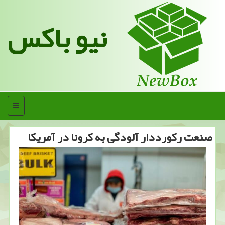
نیو باکس
منو
صنعت ركورددار آلودگی به كرونا در آمریكا