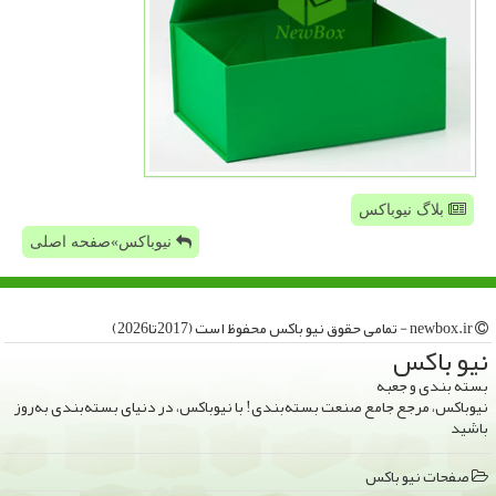
بلاگ نیوباکس
نیوباکس»صفحه اصلی
newbox.ir - تمامی حقوق نیو باكس محفوظ است (2017تا2026)
نیو باكس
بسته بندی و جعبه
نیوباکس، مرجع جامع صنعت بسته‌بندی! با نیوباکس، در دنیای بسته‌بندی به‌روز
باشید
صفحات نیو باكس