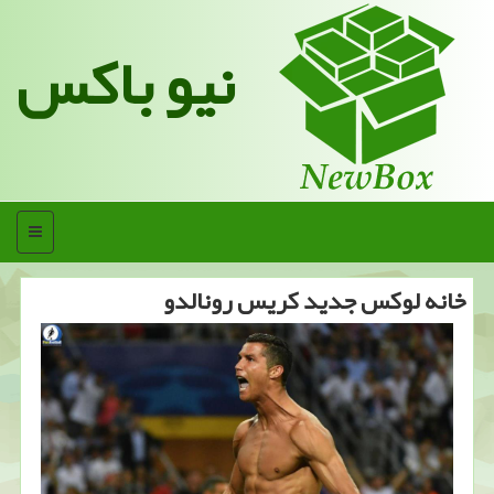
نیو باکس
منو
خانه لوكس جدید كریس رونالدو