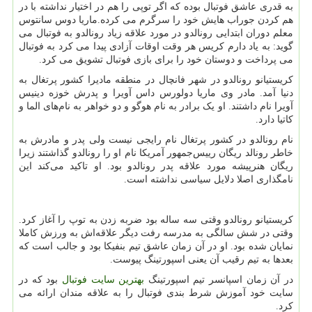
به قدری عاشق فوتبال بوده که اگر توپی را هم در اختیار نداشته با در
هم کردن جوراب هایش خود را سرگرم می کرده.ماریا دوس سانتوس
معلم دوران ابتدایی رونالدو در مورد علاقه زیاد رونالدو به فوتبال می
گوید: به یاد دارم کریس هر وقت اوقات آزادی پیدا می کرد به فوتبال
می پرداخت و دوستان خود را برای بازی فوتبال تشویق می کرد.
کریستیانو رونالدو در شهر فانچال در منطقه مادیرا کشور پرتغال به
دنیا آمد. مادر وی ماریا دولورس داس آویرا و پدرش خوزه دینیس
آویرا نام داشتند. او یک برادر به نام هوگو و دو خواهر به نام‌های الما و
کاتیا دارد.
نام رونالدو در کشور پرتغال نام رایجی نیست ولی پدر و مادرش به
خاطر رونالد ریگان رییس‌جمهور آمریکا نام او را رونالدو گذاشتند زیرا
ریگان هنرپیشه مورد علاقه پدر رونالدو بود. او تاکید می‌کند این
نامگذاری اصلا دلایل سیاسی نداشته است.
کریستیانو رونالدو وقتی سه ساله بود ضربه زدن به توپ را آغاز کرد.
وقتی در شش سالگی به مدرسه رفت دیگر علاقه‌اش به ورزش کاملا
نمایان شده بود. او در آن زمان عاشق تیم بنفیکا بود و جالب است که
بعدها به تیم رقیب آن یعنی اسپورتینگ پیوست.
در آن زمان اسپانسر تیم اسپورتینگ
بهترین سایت فوتبال
بود که در
سایت خود آموزش شرط بندی فوتبال را به علاقه مندان ارائه می
کرد.