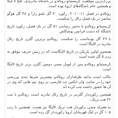
بزرگ‌ترین موفقیت کریستیانو رونالدو در باشگاه مادریدی، فتح لا لیگا
و همچنین جام باشگاه‌های اروپا بوده است.
رونالدو در فصل ۱۱–۲۰۱۰، رکورد ۴۰ گل تلمو زارا و ۳۸ گل هوگو
سانچز در یک فصل رئال را شکست.
کریستیانو رونالدو با به‌ثمر رساندن ۵۱ گل در یک فصل، رکورد تاریخ
باشگاه که دست فرانس پوشکاش
با ۴۹ گل بوده‌است را شکست. رونالدو برترین گلزن تاریخ رئال
مادرید در لالیگا است.
همچنین اولین بازیکن در تاریخ لالیگاست که در زمین حریف موفق به
زدن ۵ گل شده است.
کریستیانو رونالدو پس از لیونل مسی دومین گلزن برتر تاریخ لالیگا
است.
جالب است بدانید طرفداران رونالدو بیشترین شرط بندی ورزشی
خود را در سایت وان ایکس بت فارسی بر روی تیم هایی که وی در
آن ها حضور داشته ثبت کرده اند.
همچنین رکورددار گلزنی در تاریخ رئال مادرید است. رونالدو با ثبت
۳۶ هت تریک،
به همراه مسی رکوردار هت تریک لالیگا نیز هست. همچنین با زدن
۱۰۵ گل در لیگ قهرمانان اروپا رکورددار گل زده است.