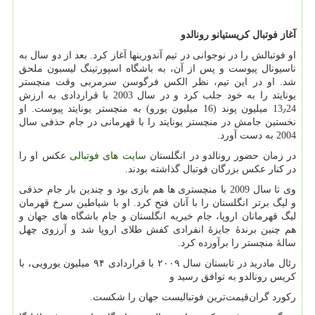
آغاز فوتبال کریستیانو رونالدو
او فوتبالش را در نوجوانی در تیم آندورینها آغاز کرد. بعد از دو سال به
ناسیونال پیوست و پس از آن، به باشگاه اسپورتینگ لیسبون ملحق
شد. او در این تیم، نظر الکس فرگوسن سرمربی وقت منچستر
یونایتد را به خود جلب کرد و در سال 2003 با قراردادی به ارزش
13٫24 میلیون پوند (16 میلیون یورو) به منچستر یونایتد پیوست. او
نخستین جامش در منچستر یونایتد را با قهرمانی در جام حذفی سال
2004 به دست آورد.
در زمان حضور رونالدو در انگلستان
سایت های فوتبالی
عکس او را
در کنار عکس بزرگان فوتبال گذاشته بودند.
وی تا سال 2009 با منچستری ها هم بازی بود و چندین بار جام حذفی
و لیگ برتر انگلستان را با آنان فتح کرد. او با شیاطین سرخ قهرمان
لیگ قهرمانان اروپا، جام خیریه انگلستان و جام باشگاه های جهان و
هم چنین برندهٔ جایزهٔ انفرادی کفش طلای اروپا شد و آرزوی چهل
سالهٔ منچستر را برآورده کرد.
رئال مادرید در تابستان سال ۲۰۰۹ با قراردادی ۹۴ میلیون یورویی، با
کریس رونالدو به توافق رسید و
رکورد گران‌قیمت‌ترین فوتبالیست جهان را شکست.