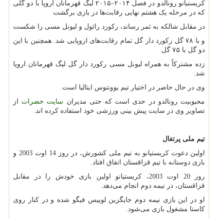
کریستیانو رونالدو در فصل ۲۰۱۴–۲۰۱۵ لیگ قهرمانان اروپا با دو گلی
که در مرحله یک هشتم نهایی رقابت‌ها در بازی برگشت
در مقابل شالکه به ثمر رساند، رکورد رائول و لیونل مسی را شکست
و با ۷۸ گل رکورد دار گل تمام رقابت‌های اروپایی شد. همچنین با این
دو گل با ۷۵ گل
زده مشترکاً به همراه لیونل مسی رکورد دار گل لیگ قهرمانان اروپا
شد.
وی در حال حاضر در اختیار تیم یوونتوس ایتالیا است.
محبوبیت رونالدو در حدی است که حتی مدیران
سایت حضرات
از
تصاویر وی در سایت پیش بینی ورزشی خود استفاده کرده اند.
تیم ملی پرتغال
اولین دعوت کریستیانو به تیم ملی کشورش، در روز 14 اوت 2003 و
بازی دوستانه با تیم قزاقستان اتفاق افتاد.
روز 20 اوت 2003، کریستیانو اولین بازی خودش را در مقابل
قزاقستان، در نیمه دوم انجام می‌دهد.
او در این بازی نیمه دوم جایگزین لوییس فیگو شده و در کنار روی
کاستا مشغول بازی می‌شود.