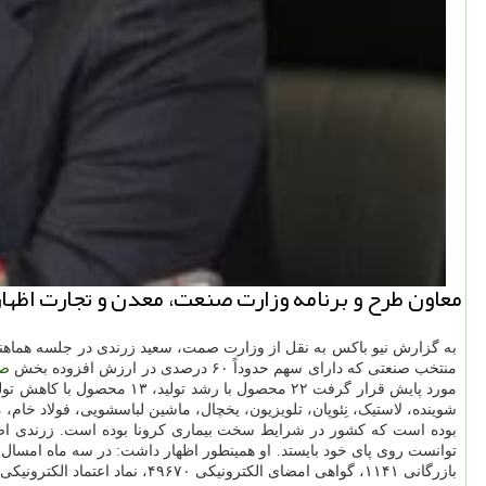
معاون طرح و برنامه وزارت صنعت، معدن و تجارت اظهار داشت: حدود 3 هزار واحد منتخب اصلی فعال صنعت و معدن به طور منظ
به گزارش نیو باکس به نقل از وزارت صمت، سعید زرندی در جلسه هماهنگ
منتخب صنعتی که دارای سهم حدوداً ۶۰ درصدی در ارزش افزوده بخش
ص
شوینده، لاستیک، نِئوپان، تلویزیون، یخچال، ماشین لباسشویی، فولاد خا
بوده است که کشور در شرایط سخت بیماری کرونا بوده است. زرندی اضا
بازرگانی ۱۱۴۱، گواهی امضای الکترونیکی ۴۹۶۷۰، نماد اعتماد الکترونیکی ۷۷۳۶ وپروانه بهره برداری نرم افزار ۳ فقره صادر گردیده است.