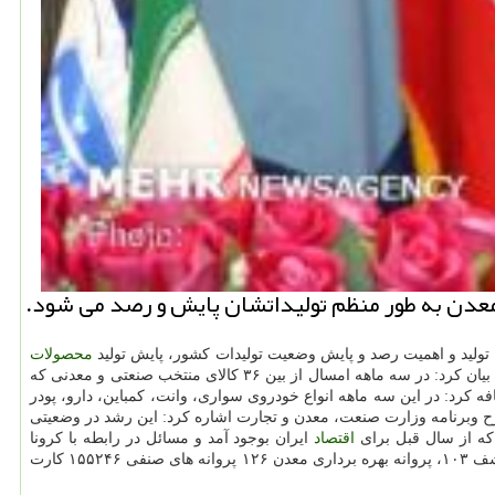
تولید و اهمیت رصد و پایش وضعیت تولیدات کشور، پایش تولید
محصولات
قرار گرفته است وی بیان کرد: در سه ماهه امسال از بین ۳۶ کالای منتخب صنعتی و معدنی که
 مشابه سال قبل بوده اند. زرندی اضافه کرد: در این سه ماهه انواع خودروی سواری، وانت، کمباین، دارو، پودر
طرح وبرنامه وزارت صنعت، معدن و تجارت اشاره کرد: این رشد در وضعیتی
که از سال قبل برای
اقتصاد
ایران بوجود آمد و مسائل در رابطه با کرونا
توانست روی پای خود بایستد. او همینطور اظهار داشت: در سه ماه امسال جواز تأسیس ۷۳۷۳، پروانه بهره برداری ۱۱۵۸، پروانه اکتشاف ۲۰۵ گواهی کشف ۱۰۳، پروانه بهره برداری معدن ۱۲۶ پروانه های صنفی ۱۵۵۲۴۶ کارت