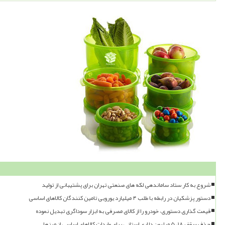
شروع به کار ستاد ساماندهی لکه های صنعتی تهران برای پشتیبانی از تولید
دستور پزشکیان در رابطه با طلب ۴ میلیارد یورویی تامین کنندگان کالاهای اساسی
قیمت گذاری دستوری، خودرو را از کالای مصرفی به ابزار سوداگری تبدیل نموده
حذف سقف ۱۸، ۵ میلیون دلاری استانی برای واردات کالاهای اساسی از مرزها