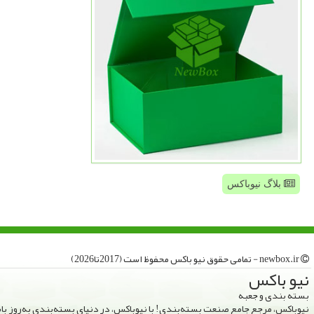
بلاگ نیوباکس
newbox.ir - تمامی حقوق نیو باكس محفوظ است (2017تا2026)
نیو باكس
بسته بندی و جعبه
نیوباکس، مرجع جامع صنعت بسته‌بندی! با نیوباکس، در دنیای بسته‌بندی به‌روز ب