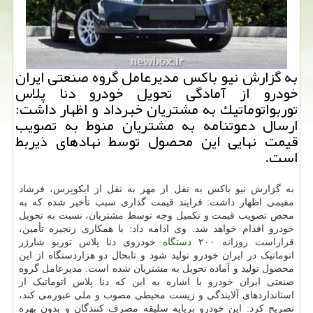
به گزارش نیو باكس مدیرعامل گروه صنعتی ایران
خودرو از آمادگی تحویل خودرو دنا پلاس
توربواتوماتیك به مشتریان خبرداد و اظهار داشت:
ارسال دعوتنامه به مشتریان منوط به تصویب
قیمت نهایی این محصول توسط نهادهای ذیربط
است.
به گزارش نیو باکس به نقل از مهر به نقل از ایکوپرس، فرشاد
مقیمی اظهار داشت: فرایند قیمت گذاری سبب تأخیر شده که به
محض تصویب قیمت و تکمیل وجه توسط مشتریان، نسبت به تحویل
خودرو اقدام خواهد شد. وی ادامه داد: با همکاری زنجیره تأمین،
قراراست روزانه ۲۰۰
دستگاه
خودروی دنا پلاس توربو شارژر
اتوماتیک در ایران خودرو تولید شود و تابحال دو هزاردستگاه از این
محصول تولید و آماده تحویل به مشتریان شده است. مدیرعامل گروه
صنعتی ایران خودرو با اشاره به این که دنا پلاس اتوماتیک از
استانداردهای آلایندگی و زیست محیطی مصوب و ملی عبورمی کند،
تصریح کرد: این خودرو برپایه سلیقه مصرف کنندگان و بدون بهره