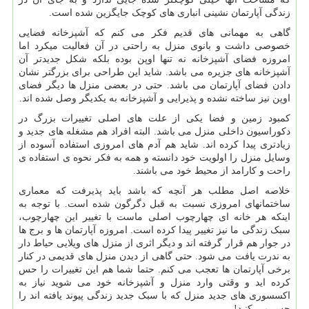
زندگی آپارتمان نشینی انباری های کوچک جایگزین شده است.
گاهی به مهمانی های قدیم فکر می کنم که آشپزخانه فضایی
خصوصی داشت و بانوی منزل به راحتی در آن فعالیت میکرد اما
امروزه فضای آشپزخانه نه تنها اوپن بوده بلکه شکل جدیدتر آن
آشپزخانه های جزیره می باشد. شاید این طراحی برای بزرگتر نشان
دادن فضای آپارتمان می باشد. حتی در بعضی منزل ها دیگر فضای
اوپن نیز ساخته نشده و پذیرایی و آشپزخانه به یکدیگر وصل شده اند.
کمبود زمین و فضا یکی از علت های اصلی تغییرات بزرگ در
دکوراسیون داخلی منزل می باشد. البته افراد هم مشغله های جدید و
زیادتری پیدا کرده اند. شاید هم آدم های امروزی استفاده آسوده از
وسایل منزل را اولویت خود دانسته و همه به فکر نحوه ی استفاده ی
راحت و کارامد از محیط خود می باشند.
خلاصه اصل مطلب هر آنچه که باشد باید پذیرفت که معماری
ساختمانهای امروزی نسبت به قبل دگرگون شده است. با توجه به
اینکه هر خانه ای چهارچوب اصلی ماست با تغییر این چهارچوب،
سبک زندگی ما نیز تغییر پیدا کرده است. امروزه آپارتمان ها و برج ها
در جوار هم قرار گرفته اند و دیگر اثری از منزل های ویلایی حیاط دار
به ندرت یافت می شود. حتی گاهی از دیدن منزل های قدیمی در کنار
برخی آپارتمان ها تعجب می کنم. حتما شما هم این تغییرات را حس
کرده اید و وقتی وارد منزل و آشپزخانه خود می شوید نیاز به
اکسسوری های جدید منزل که با سبک جدید زندگی پیوند یافته اند را
حس می کنید!