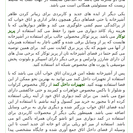
زیست که مسئولیتی همگانی است می باشد.
یکی دیگر از ایده های جدید و کاربردی برای زیباتر کردن ظاهر
آشپزخانه یا حتی فضاهای دیگر همچون دفاتر اداری و اتاق خواب که
از پراکندگی سیم کشی جلوگیری می کند و ظاهر دیوارهایی که با
هزینه زیاد کاغذ دیواری می شود را حفظ می کند استفاده از
پریز
توکار
می باشد. پریز توکار محصولی جالب برای استفاده در آشپزخانه
هایست که پر از وسایل برقی شده و گاهی ناچار به استفاده همزمان
از آنها می شویم که یک پریز برق کفایت نمی کند. برای همین توصیه
می کنم حتما در فضای آشپزخانه تان از پریز توکار که برخی مدل های
آن دارای شارژر وایرلس و برخی دیگر دارای اسپیکر و بلوتوث پخش
موسیقی یا پورت های مخصوص شبکه اند استفاده کنید.
پس از آشپزخانه نقطه امن فرزندان اتاق خواب آنان می باشد که با
استفاده از تجهیزات داخل کمد می توانید به بهترین نحو ممکن از این
فضا استفاده بهینه کنید.
تجهیزات داخل کمد
از رگال مخصوص کراوات
و شلوار تا باکس مخصوص جواهرات و کمربند و حتی جاکفشی دارای
تنوع می باشد. من برای کمد دیواری اتاق خود از آینه ریلی استفاده
کرده ام تا مجبور به خرید میز کنسول و آینه نباشم. با استفاده از این
ایده فضای اتاق خواب بزرگتر شده و دیگری نیازی به برخی وسایل
اضافه نمی باشد. همینطور یکی دیگر از محصولات کاربردی برای
استفاده در کمد دیواری میز اتو تاشو گردان همراه باکس اتو می
باشد. استفاده از میز اتو ریلی برای اتو خانه ای جدید است تا این
وسیله از فضای داخل اتاق جمع آوری شده و جایگاه مشخصی پیدا