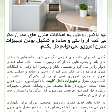
نیو باكس: وقتی به امكانات منزل های مدرن فكر
می كنم از راحتی و ساده و شكیل بودن تجهیزات
مدرن امروزی نمی توانم دل بكنم.
گاهی دلم برای خانه های قدیمی تنگ می شود. خانه هایی با سقف
های بلند و پنجره هایی که از کف زمین تا سقف خانه تمام فضای
دیوار را پر می کرد و نشیمنی دلباز و روشن! اما وقتی به امکانات
منزل های مدرن نیز فکر می کنم از راحتی و ساده و شکیل بودن
تجهیزات مدرن امروزی نمی توانم دل بکنم.گویا استفاده از
اکسسوری منزل و
تجهیزات داخل کابینت
با دکوراسیون منزل عجین
شده است. امروزه در نقاط مختلف منزل وسایلی همچون تجهیزات
ریلی داخل کمد دیواری نصب می شوند که زندگی ما را بسیار راحت
تر از قبل کرده است.
در خانه های قدیم فضای زیرزمین محیطی بزرگ برای نگهداری
خوراکی و ترشیجات بود اما امروه این فضا در دکور منزل های مدرن
که مساحت آنها خیلی کوچکتر شده جایی ندارد و به جای آن در