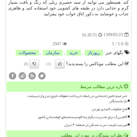
کند. همینطور می توانید از سبد حصیری ریلی که رنگ و بافت بسیار
گرم و جذابی دارد در طبقه های کشویی خود استفاده کنید و ظاهری
جذاب و خوشایند به دکور اتاق خواب خود بیفزایید.
1399/05/23
16:20:55
2947
5
/
5.0
تگهای خبر:
رپورتاژ
,
خرید
,
سازمان
,
محصولات
این مطلب نیوباکس را پسندیدید؟
(0)
(1)
تازه ترین مطالب مرتبط
خبر مهم تامین اجتماعی در رابطه با پرداخت معوقات فروردین و اردیبهشت
بازنشستگان
فتح مقاومت کلیدی بورس
گام بزرگ برای مدیریت یکپارچه اکوسیستم های کوهستانی کشور
فهرست قیمت خرید مسکن در منطقه ۴ تهران
نظرات بینندگان در مورد این مطلب