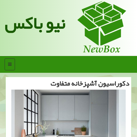
نیو باکس
منو
دكوراسیون آشپزخانه متفاوت