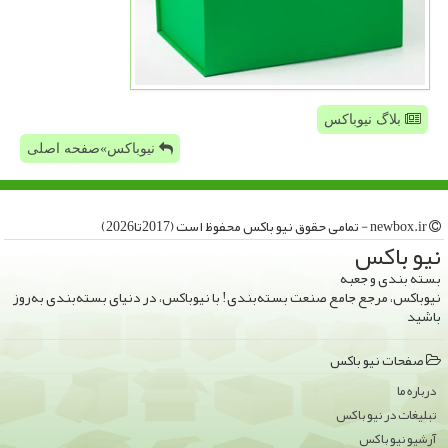
بلاگ نیوباکس
نیوباکس»صفحه اصلی
newbox.ir - تمامی حقوق نیو باكس محفوظ است (2017تا2026)
نیو باكس
بسته بندی و جعبه
نیوباکس، مرجع جامع صنعت بسته‌بندی! با نیوباکس، در دنیای بسته‌بندی به‌روز
باشید
صفحات نیو باكس
درباره ما
تبلیغات در نیو باكس
آرشیو نیو باكس