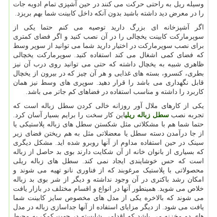
وسیله ریل به راحتی حرکت می کنند در حین آشپزی تمام ادویه جات
را در معرض دید داشته باشید بدون آنکه داخل کابینت شما بهم بریزد.
اگر آشپزخانه ای بزرگ دارید توصیه می کنم حتما یکی از
سوپرمارکت کابینت یخچالی را در آن نصب کنید و اگر فضای کمتری
برای نصب سوپرمارکت در اختیار دارید شما می توانید از سوپر وسط
که فضای کمی اشغال می کند استفاده کنید. سوپرمارکت یخچالی
ظاهری شبیه به یخچال داشته که حتی می توانید روی درب آن نیز
بطری، کنسرو، بسته های غذایی و هر آن چیز که در بیرون از یخچال
قابل نگهداری می باشد را قرار دهید. سوپری های وسط نیز همان
کاربرد را داشته و مناسب استفاده در فضاهای کم جاتر می باشد.
یکی از کارهای ملال آور روزانه خالی کردن سطل زباله است که
تجربه نصب
سطل زباله ریلی
این کار سخت را برایم بسیار آسان کرد.
حتما شما هم با مشکلاتی مثل شکستن سطل های زباله پلاستیکی یا
از جا درآمدن دسته سطل یا معضلاتی مثل به هم ریختن فضای زیر
سینک در حین استفاده مداوم از آنها روبرو شده اید. مشکل دیگری
که بسیاری از بانوان خانه از آن شکایت دارند بوی بد حاصل از زباله
است که حس خوشایندی ایجاد نمی کند. سطل های زباله ریلی
محصولاتی با پلاستیک مرغوبند که از فناوری نانو تهیه می شوند و
امکان رشد باکتری در آن وجود نداشته و دیگر از شر بوی بد زباله
خلاص می شوید. همینطور آنها در انواع و اقسام مختلف در بازار یافت
می شوند که بالاخره یکی از مدل های مخصوص سایز کابینت شما
یافت می شود. از دیگر مزایای استفاده از آنها جداسازی زباله در مدل
های دو مخزنه می باشد که اقدامی شایسته در جهت کمک به محیط