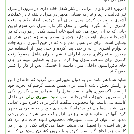
امروزه اکثر بانوان ایرانی در کنار شغل خانه داری در بیرون از منزل
نیز فعالیت دارند و نیاز به فضایی مجهز در منزل داشته تا در عملکرد
آشپزی یا مرتب کردن منزل برای آنها دردسر ایجاد نکند و وقت
کمتری از آنها بگیرد. وقتی از محل کار وارد منزل می شوم اولین
جایی که به آن رجوع می کنم آشپزخانه است. یکی از مواردی که در
آشپزخانه بسیار اهمیت دارد چیدمان منظم و سازماندهی شده ی
وسایل است. برای من بسیار مهم بوده که در حین آشپزی ادویه جات
یا لوازم آشپزی را به راحتی پیدا کرده و حتی پس از استفاده نیز
مجبور به تمیزکاری مجدد اطراف نباشم. بانوان شاغل معمولا وقت
کمتری برای نظافت منزل پیدا کرده و نیاز به فضایی بهینه در جای
جای دکوراسیون داخلی منزل داشته تا خستگی پس از کار را کمتر
حس کنند.
شاید شما هم مانند من به دنبال تجهیزاتی می گردید که خانه ای امن
و آرامش بخش داشته باشید. برای همین تصمیم گرفتم که تجربه خود
از نصب اکسسوری های مناسب منزل را با شما در میان بگذارم. یکی
از مهمترین تجهیزات آشپزخانه نصب
سبد سوپری ریلی
در داخل
کابینت می باشد. آنها محصولی شگفت انگیز برای ذخیره مواد غذایی
می باشند. شما می توانید تمام کابینت های خود را به سبدریلی مجهز
کنید. آنها در اندازه های متنوع در بازار یافت می شوند و در برخی
مدلها می توان از مینی سوپرهای مخصوص ادویه جات نام برد که
فرایند آشپزی را تسهیل می بخشد. شما می توانید یکی از آنها را در
کابینت زیر اجاق گاز نصب کرده و با بیرون کشیدن سبدهایی که به