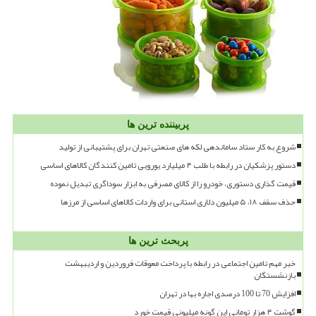
پربیننده ترین ها
شروع به کار ستاد ساماندهی لکه های صنعتی تهران برای پشتیبانی از تولید
دستور پزشکیان در رابطه با طلب ۴ میلیارد یورویی تامین کنندگان کالاهای اساسی
قیمت گذاری دستوری، خودرو را از کالای مصرفی به ابزار سوداگری تبدیل نموده
حذف سقف ۱۸، ۵ میلیون دلاری استانی برای واردات کالاهای اساسی از مرزها
پربحث ترین ها
خبر مهم تامین اجتماعی در رابطه با پرداخت معوقات فروردین و اردیبهشت
بازنشستگان
افزایش 70 تا 100 درصدی اجاره بها در تهران
گوشت ۴ هزار تومانی این گونه میلیونی قیمت خورد