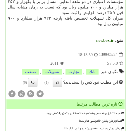
مؤسسات اعتباری در دو ماهه ابتدایی امسال برابر با یکهزار و ۲۵۲
هزار میلیارد و ۷۰۰ میلیون ریال بود که نسبت به زمان مشابه سال
قبل ۳۵.۷ درصد افزایش را ثبت نمود.
میزان کل تسهیلات تخصیص یافته پارینه ۹۲۲ هزار میلیارد و ۹۰۰
میلیون ریال بود.
منبع:
newbox.ir
1399/05/24
18:13:59
2611
5
/
5.0
تگهای خبر:
بانك
,
تجارت
,
تسهیلات
,
صنعت
این مطلب نیوباکس را پسندیدید؟
(0)
(1)
تازه ترین مطالب مرتبط
تعهدات ارزی منقضی شده به دادستانی و تعزیرات می رود
اعلام زمان پایان خاموشی ها رسما
پیش بینی جدید مفسرین درباره ی بازار طلا