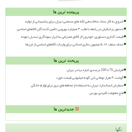
پربیننده ترین ها
شروع به کار ستاد ساماندهی لکه های صنعتی تهران برای پشتیبانی از تولید
دستور پزشکیان در رابطه با طلب ۴ میلیارد یورویی تامین کنندگان کالاهای اساسی
قیمت گذاری دستوری، خودرو را از کالای مصرفی به ابزار سوداگری تبدیل نموده
حذف سقف ۱۸، ۵ میلیون دلاری استانی برای واردات کالاهای اساسی از مرزها
پربحث ترین ها
افزایش 70 تا 100 درصدی اجاره بها در تهران
گوشت ۴ هزار تومانی این گونه میلیونی قیمت خورد
سفارش استاندارد تهران به استفاده از محافظ های برق برای لوازم خانگی
فتح مقاومت کلیدی بورس
جدیدترین ها
تگها