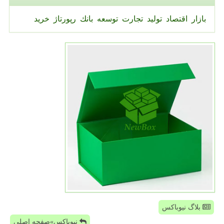
بازار
اقتصاد
تولید
تجارت
توسعه
بانك
رپورتاژ
خرید
بلاگ نیوباکس
نیوباکس»صفحه اصلی