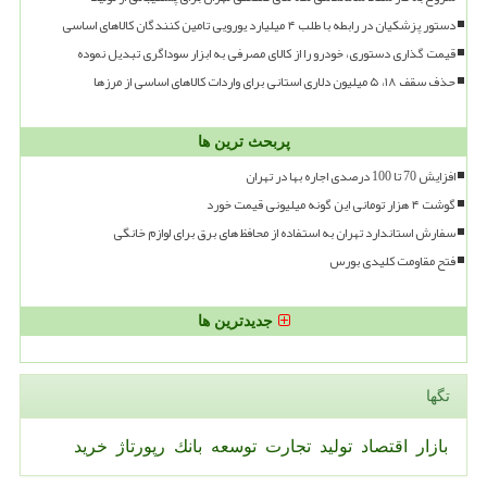
دستور پزشکیان در رابطه با طلب ۴ میلیارد یورویی تامین کنندگان کالاهای اساسی
قیمت گذاری دستوری، خودرو را از کالای مصرفی به ابزار سوداگری تبدیل نموده
حذف سقف ۱۸، ۵ میلیون دلاری استانی برای واردات کالاهای اساسی از مرزها
پربحث ترین ها
افزایش 70 تا 100 درصدی اجاره بها در تهران
گوشت ۴ هزار تومانی این گونه میلیونی قیمت خورد
سفارش استاندارد تهران به استفاده از محافظ های برق برای لوازم خانگی
فتح مقاومت کلیدی بورس
جدیدترین ها
تگها
بازار
اقتصاد
تولید
تجارت
توسعه
بانك
رپورتاژ
خرید