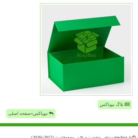
بلاگ نیوباکس
نیوباکس»صفحه اصلی
newbox.ir - تمامی حقوق نیو باكس محفوظ است (2017تا2026)