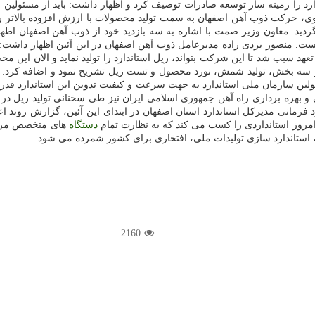
رد را زمینه ساز توسعه صادرات توصیف کرد و اظهار داشت: باید از مسئولین
، حرکت ذوب آهن اصفهان به سمت تولید محصولات با ارزش افزوده بالاتر 
ید. معاون وزیر صمت با اشاره به سه بازدید خود از ذوب آهن اصفهان اظها
ه و تعهد سبب شد تا این شرکت بتواند، ریل استاندارد را تولید نماید و الا
 سه بخش، تولید شمش، نورد محصول و تست ریل تشریح نمود و اضافه کرد: این
لین سازمان ملی استاندارد به جهت سرعت و کیفیت تدوین این استاندارد قدردا
انی و بهره برداری راه آهن جمهوری اسلامی ایران نیز طی سخنانی تولید ریل 
مانی مدیرکل استاندارد استان اصفهان در ابتدای این آئین، گزارش روند اعط
امروز استانداردی را کسب می کند که به نظارت تمام
دستگاه
های متخصص مربوط
، استاندارد سازی تولیدات ملی، افتخاری برای کشور شمرده می شود.
2160