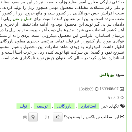
صادقی نیارکی معاون امور صنایع وزارت صمت نیز در این مراسم، استاندا
و علی رغم مشکلات مختلف، محصول مهمی همچون ریل را تولید کردند. وی
سبب افزایش حس خوداتکایی در کشور شد، و مانع خروج ارز از کشور گرد
نصب نموده است و این امر تضمین کننده امنیت برای
حمل و نقل
دادمان نیز پی گیر تولید این محصول بود. وی ادامه داد: تلفیقی از تجرب
آهن کشور استفاده می شود. مدیرعامل ذوب آهن، پروسه تولید ریل را در
برمبنای استاندارد، تلرانس این محصول میکرونی است. یزدی زاده از مسئو
فولادی مورد نیاز کشور را نیز تولید نماید. مرتضی جعفری معاون بازرگ
اظهار داشت: امیدوارم به زودی شاهد صادرات این محصول باشیم. محمود فر
تشریح نمود و گفت: این شرکت تنها تولید کننده ریل در غرب آسیا است و 
استاندارد اشاره کرد: در سالی که بعنوان جهش تولید نامگذاری شده است
منبع:
نیو باكس
1399/06/07
13:49:09
5
/
5.0
تگهای خبر:
استاندارد
,
بازرگانی
,
توسعه
,
تولید
این مطلب نیوباکس را پسندیدید؟
(0)
(1)