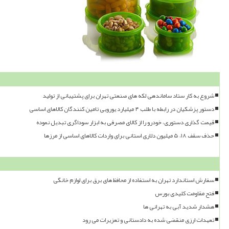
شروع به کار ستاد ساماندهی لکه های صنعتی تهران برای پشتیبانی از تولید
دستور پزشکیان در رابطه با طلب ۴ میلیارد یورویی تامین کنندگان کالاهای اساسی
قیمت گذاری دستوری، خودرو را از کالای مصرفی به ابزار سوداگری تبدیل نموده
حذف سقف ۱۸، ۵ میلیون دلاری استانی برای واردات کالاهای اساسی از مرزها
سفارش استاندارد تهران به استفاده از محافظ های برق برای لوازم خانگی
فتح مقاومت کلیدی بورس
هشدار شدید آبی به تهرانی ها
تعهدات ارزی منقضی شده به دادستانی و تعزیرات می رود