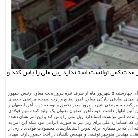
 مدت كمی توانست استاندارد ریل ملی را پاس كند و
ملی ایران برای تولید ریل راه آهن و پروانه کاربرد علامت استاندارد این محصول طی آئین ویژه ای چهارشنبه ۵ شهریور ماه از طرف نیره پیروز بخت معاون رئیس جمهور
یران، مهدی صادقی نیارکی معاون امور صنایع وزارت صمت، مرتضی جعفری
یر کیفیت، مرتضی شیرین پرور مدیر تحقیق و توسعه ذوب آهن اصفهان و
 آئین اظهار داشت: ذوب آهن اصفهان بعنوان یک تولید کننده مهم فولادی
 مدت کمی توانست استاندارد ریل ملی را پاس کند و این امر نشان دهنده
 که استاندارد ملی برای ریل نیز به صورت الزامی نبود بلکه این امر به
 ای که در همکاری برای تدوین استانداردهای محصولات فولادی دارم، از
، مهندس منوچهر توفیقی و مهندس یلتقیان در اینجا حضور دارند. مهدی