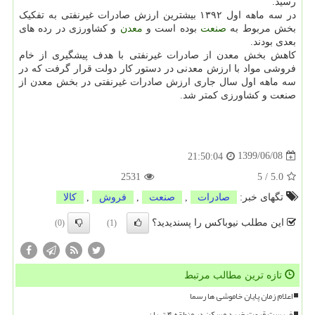
رسید.
در سه ماهه اول ۱۳۹۲ بیشترین ارزش صادرات غیرنفتی به تفکیک
بخش مربوط به
صنعت
بوده است و
معدن
و کشاورزی در رده های
بعدی بودند.
کاهش بخش معدن از صادرات غیرنفتی با هدف پیشگیری از خام
فروشی مواد با ارزش معدنی در دستور کار دولت قرار گرفت که در
سه ماهه اول سال جاری ارزش صادرات غیرنفتی در بخش معدن از
صنعت و کشاورزی کمتر شد.
1399/06/08
21:50:04
2531
5
/
5.0
تگهای خبر:
صادرات
,
صنعت
,
فروش
,
كالا
این مطلب نیوباکس را پسندیدید؟
(0)
(1)
تازه ترین مطالب مرتبط
اعلام زمان پایان خاموشی ها رسما
فهرست قیمت خرید مسکن در منطقه ۴ تهران