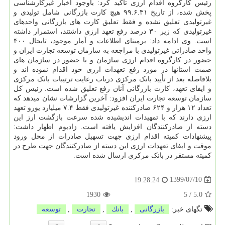
رئیس کارگروه اقدام ارزی تاکید کرد: باوجود اخبار غیرکارشناسی
پخش شده، از تاریخ ۹۹.۶.۳۱ هیچ کارت بازرگانی شامل تولیدی و
غیرتولیدی تعلیق نشده و فقط تعلیق کارت های بازرگانی واحدهای
غیرتولیدی که زیر ۳۰ درصد رفع تعهد ارزی داشتند، استمرار داشته
است. وی ادامه داد: برمبنای اطلاعات و آمار موجود، تابحال ۴۰۰
واحد صادراتی غیرتولیدی با مراجعه به سازمان توسعه تجارت ایران و
حضور در کارگروه اقدام ارزی سازمان و یا حضور در سازمان های
صمت استانها در مورد رفع تعهدات ارزی خود اقدام نموده اند و
بلافاصله بعد از تأیید بانک مرکزی درباب رعایت ترتیبات بانک مرکزی
و ایفای تعهد، کارت بازرگانی آنان رفع تعلیق شده است. رئیس کل
سازمان توسعه تجارت ایران افزود: آخرین گزارشات نشان میدهد که
تعداد ۱۲ هزار و ۶۲۴ صادرکننده غیرتولیدی فقط ۷.۴ میلیارد یورو تعهد
ارزی دارند که با تمهیدات اندیشیده شده سرعت بازگشت ارز این
دسته از صادرکنندگان افزایش یافته است. زادبوم اظهار داشت:
پیشنهادات کمیته اقدام ارزی جهت تسهیل صادرات از محل ورود
موقت و ایفای تعهدات ارزی این دسته از صادرکنندگان جهت طرح در
کمیته مستقر در بانک مرکزی ارسال شده است.
1399/07/10
19:28:24
1930
5
/
5.0
تگهای خبر:
بازرگانی
,
بانك
,
تجارت
,
توسعه