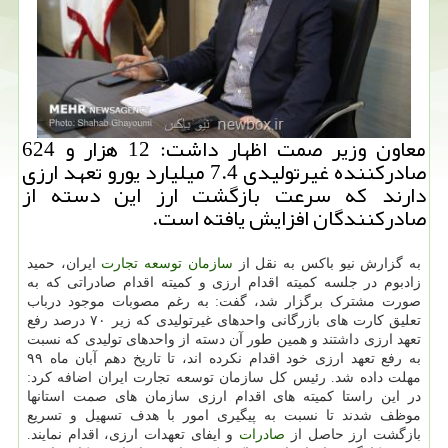
معاون وزیر صمت اظهار داشت: 12 هزار و 624
صادركننده غیرتولیدی 7.4 میلیارد یورو تعهد ارزی
دارند كه سرعت بازگشت ارز این دسته از
صادركنندگان افزایش یافته است.
به گزارش نیو باکس به نقل از
سازمان
توسعه
تجارت
ایران، حمید
زادبوم در جلسه کمیته اقدام ارزی و کمیته اقدام صادراتی که به
صورت مشترک برگزار شد، گفت: به رغم مصوبات موجود درباب
تعلیق کارت های بازرگانی واحدهای غیرتولیدی که زیر ۷۰ درصد رفع
تعهد ارزی داشتند و همین طور آن دسته از واحدهای تولیدی که نسبت
به رفع تعهد ارزی خود اقدام نکرده اند، تا تاریخ دهم آبان ماه ۹۹
مهلت داده شد. رئیس کل سازمان توسعه تجارت ایران اضافه کرد:
در این راستا کمیته های اقدام ارزی سازمان های صمت استانها
موظف شدند تا نسبت به پیگیری امور با هدف تسهیل و تسریع
بازگشت ارز حاصل از
صادرات
و ایفای تعهدات ارزی، اقدام نمایند.