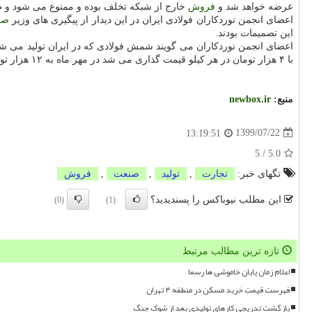
عرضه خواهد شد و
فروش
خارج از شبکه تخلف بوده و ممنوع می شود و طبق این دستور العم
اعضای انجمن نوردکاران فولادی ایران در این دیدار از پیگیری های وزیر
صن
این تصمیمات بودند.
اعضای انجمن نوردکاران می گویند شمش فولادی که در ایران تولید می شود
با ۴ هزار تومان در هر کیلو قیمت گذاری می شد در مهر ماه به ۱۲ هزار تومان رسیده است، در حالیکه هزینه های ثابت شامل سنگ آهن و انرژی و نیروی انسانی طی این مدت افزایش قیمت نداشته است.
منبع:
newbox.ir
1399/07/22
13:19:51
5
/
5.0
تگهای خبر:
تجارت
,
تولید
,
صنعت
,
فروش
این مطلب نیوباکس را پسندیدید؟
(0)
(1)
تازه ترین مطالب مرتبط
اعلام زمان پایان خاموشی ها رسما
فهرست قیمت خرید مسکن در منطقه ۴ تهران
بازگشت تدریجی کارهای تولیدی بعد از شوک جنگ