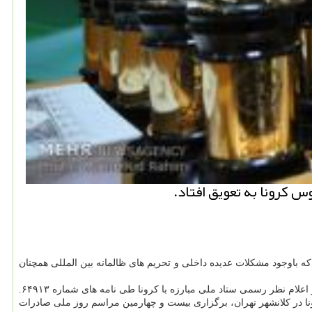
س كرونا به تعویق افتاد.
باوجود مشکلات عدیده داخلی و تحریم های ظالمانه بین المللی همچنان
به اطلاع می رساند باتوجه به موج جدید شیوع ویروس کرونا و در امتداد رعایت پروتکل های بهداشتی مصوب وزارت بهداشت، درمان و آموزش پزشکی و اعلام نظر رسمی ستاد ملی مبارزه با کرونا طی نامه های شماره ۶۴۹۱۳.
هی عملیات مدیریت بیماری کرونا در کلانشهر تهران، برگزاری بیست و چهارمین مراسم روز ملی صادرات