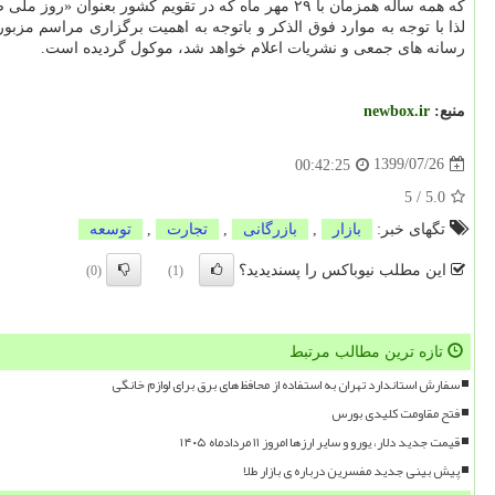
که همه ساله همزمان با ۲۹ مهر ماه که در تقویم کشور بعنوان «روز ملی صادرات» ثبت گردیده است برگزار نخواهد شد.
لذا با توجه به موارد فوق الذکر و باتوجه به اهمیت برگزاری مراسم مزبور
رسانه های جمعی و نشریات اعلام خواهد شد، موکول گردیده است.
منبع:
newbox.ir
1399/07/26
00:42:25
5
/
5.0
تگهای خبر:
بازار
,
بازرگانی
,
تجارت
,
توسعه
این مطلب نیوباکس را پسندیدید؟
(0)
(1)
تازه ترین مطالب مرتبط
سفارش استاندارد تهران به استفاده از محافظ های برق برای لوازم خانگی
فتح مقاومت کلیدی بورس
قیمت جدید دلار، یورو و سایر ارزها امروز ۱۱ مردادماه ۱۴۰۵
پیش بینی جدید مفسرین درباره ی بازار طلا