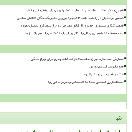
شروع به کار ستاد ساماندهی لکه های صنعتی تهران برای پشتیبانی از تولید
دستور پزشکیان در رابطه با طلب ۴ میلیارد یورویی تامین کنندگان کالاهای اساسی
قیمت گذاری دستوری، خودرو را از کالای مصرفی به ابزار سوداگری تبدیل نموده
حذف سقف ۱۸، ۵ میلیون دلاری استانی برای واردات کالاهای اساسی از مرزها
سفارش استاندارد تهران به استفاده از محافظ های برق برای لوازم خانگی
فتح مقاومت کلیدی بورس
هشدار شدید آبی به تهرانی ها
تعهدات ارزی منقضی شده به دادستانی و تعزیرات می رود
تگها
بازار
اقتصاد
تولید
تجارت
توسعه
بانك
رپورتاژ
خرید