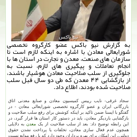
به گزارش نیو باكس عضو كارگروه تخصصی
شورایعالی معادن با اشاره به اینكه لازم است تا
سازمان های صنعت، معدن و تجارت در استان ها با
انجام تعاملات و پیگیری های لازم، نسبت به
جلوگیری از سلب صلاحیت معادن هوشیار باشند،
از بازگشایی ۴۴ معدن كه طی دو سال قبل سلب
صلاحیت شده بودند، اطلاع داد.
سجاد غرقی- نایب رییس کمیسیون معادن و صنایع معدنی اتاق
بازرگانی ایران و عضو کارگروه تخصصی شورایعالی معادن - در
گفتگو با ایسنا ضمن تاکید بر اینکه کوشش برای رفع سلب صلاحیت و
بازگشایی باردیگر معادن، باید در دستور کار استان ها قرار گیرد، در
این رابطه توضیح داد: بعد از سلب صلاحیت از یک
معدن
به دلایلی
همچون عدم فعال سازی معادن، تخلفات یا پرداخت نشدن حقوق
دولتی، این امکان برای بهره برداران وجود دارد که با رفع موانع نسبت