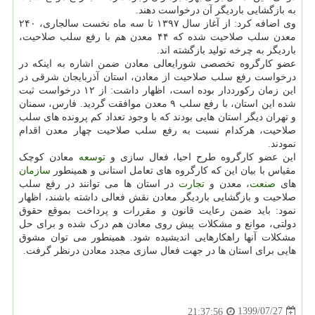
به بازگشایی باردیگر آن درخواست دهند.
وی اضافه کرد: از آغاز سال ۱۳۹۷ تا سه ماه نخست سالجاری، ۲۴۰
معدن سلب صلاحیت شده که ۴۴ معدن هم با رفع سلب صلاحیت،
باردیگر به چرخه تولید بازگشته اند.
عضو کارگروه تخصصی شورایعالی معادن ضمن اشاره به اینکه در
درخواست رفع سلب صلاحیت از معادن، استان آذربایجان شرقی در
این زمان رکورددار بوده است، اظهار داشت: از ۱۲ درخواست ثبت
شده این استان، با رفع سلب ۹ معدن موافقت گردید. فارس، سمنان
و تهران دیگر استان هایی بودند که با وجود تعداد کم پرونده های سلب
صلاحیت، هرکدام نسبت به رفع سلب صلاحیت چهار معدن اقدام
نمودند.
این عضو کارگروه طرح احیا، فعال سازی و
توسعه
معادن کوچک
مقیاس با بیان این که کارگروه های تعامل استانی و همینطور
سازمان
های
صنعت
، معدن و
تجارت
در استان ها می توانند در رفع سلب
صلاحیت و بازگشایی باردیگر معادن نقش فعالی داشته باشند، اظهار
نمود: باید ضمن رعایت قانون و مقررات و پرداخت بموقع حقوق
دولتی، موانع و مشکلات پیش روی معادن هم درک شده و برای حل
مشکلات آنها راهکارهایی اندیشیده شود. همینطور می توان مشوق
هایی برای استان ها در جهت فعال سازی مجدد معادن درنظر گرفت.
1399/07/27
21:37:56