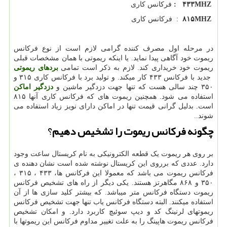
۴۳۳MHZ
:
فرکانس کاری
۸۱۵MHZ
: فرکانس کاری
در مرحله اول مصرف کننده گرامی لازم است از نوع فرکانس
ریموت خود آگاهی پیدا نماید. یا اینکه ریموتی با همان مشخصات قبلی
ریموت خود خریداری کند. لازم به ذکر است تمامی
بردهای ریموتی
جدید با فرکانس ۴۳۳ کار میکند. و تولید برد با فرکانس کاری ۳۱۵ و
۳۵۰ چند سالی هست که تنها جهت دزدگیر ماشین و
دزدگیر اماکن
استفاده می شود. همچنین ریموت های که فرکانس کاری آنها ۸۱۵
است. بدلیل گرانی قیمت تنها در اماکن دارای نویز زیاد استفاده می
شوند..
چگونه فرکانس ریموت را تشخیص دهیم
؟
بر روی هر ریموت یک قطعه الکترونیکی به نام کریستال ساعت وجود
دارد. عددی که برروی این کریستال نوشته شده است نشان دهنده ی
فرکانس ریموت می باشد که معمولا این فرکانس ها، ۴۳۳ ، ۳۱۵ ،
۳۵۰ و ۸۶۸ مگاهرتز هستند. یکی دیگر از راه های تشخیص فرکانس
ریموت دستگاه فرکانس متر میباشد. که بیشتر کلید سازی ها از آن
استفاده میکنند. البته دستگاه فرکانس یاب تنها جهت تشخیص فرکانس
ریموتهای لرنینگ کد و دیپ سوئیچ کاربرد دارد. و امکان تشخیص
فرکانس ریموت هاپینگ را به علت تغییر مداوم فرکانس این ریموتها با