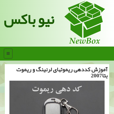
نیو باکس
منو
آموزش كددهی ریموتهای لرنینگ و ریموت
بتا2007