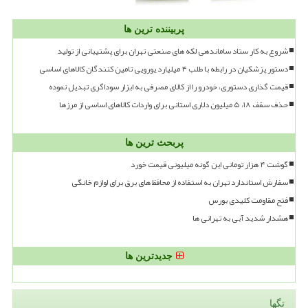
پربیننده ترین ها
شروع به کار ستاد ساماندهی لکه های صنعتی تهران برای پشتیبانی از تولید
دستور پزشکیان در رابطه با طلب ۴ میلیارد یورویی تامین کنندگان کالاهای اساسی
قیمت گذاری دستوری، خودرو را از کالای مصرفی به ابزار سوداگری تبدیل نموده
حذف سقف ۱۸، ۵ میلیون دلاری استانی برای واردات کالاهای اساسی از مرزها
پربحث ترین ها
گوشت ۴ هزار تومانی این گونه میلیونی قیمت خورد
سفارش استاندارد تهران به استفاده از محافظ های برق برای لوازم خانگی
فتح مقاومت کلیدی بورس
هشدار شدید آبی به تهرانی ها
جدیدترین ها
تگها