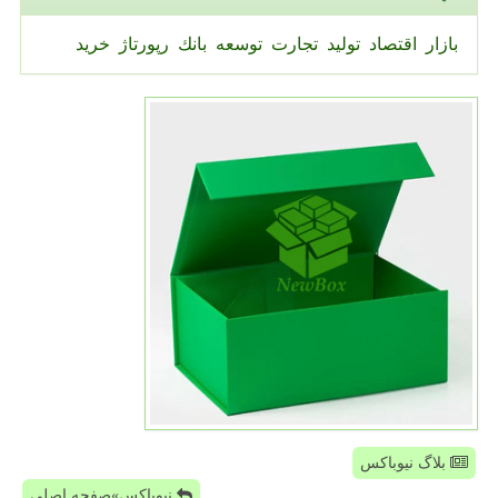
بازار
اقتصاد
تولید
تجارت
توسعه
بانك
رپورتاژ
خرید
بلاگ نیوباکس
نیوباکس»صفحه اصلی