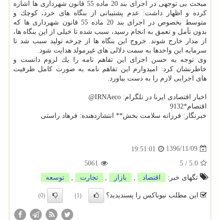
مبحث بی توجهی در اجرای بند 20 ماده 55 قانون شهرداری ها اشاره
كرده و اظهار داشت: عدم پشتیبانی از بنگاه های خرد، كوچك و
متوسط بخصوص در اجرای بند 20 ماده 55 قانون شهرداری ها كه
بدون تأمل و تعمق به انجام رسید، سبب شده تا خیلی از این بنگاه ها،
از مدار خارج شوند. خروج این بنگاه ها از چرخه تولید سبب شد تا
سرمایه این واحدها به سمت دلالی های غیرمولد هدایت شود.
وی توجه به حسن اجرای این تفاهم نامه را یك لزوم دانست و
خاطرنشان كرد: امیدوارم این تفاهم نامه به صورت كامل ظرفیت
های اجرایی لازم را به دست بیاورد.
اخبار اقتصادی ایرنا در تلگرام: IRNAeco@
اقتصام*9132
خبرنگار: فرزانه سلامت بخش** انتشاردهنده: فرهاد راستی
1396/11/09
19:51:01
5061
5
/
5.0
تگهای خبر:
اقتصاد
,
بازار
,
تجارت
,
توسعه
این مطلب نیوباکس را پسندیدید؟
(0)
(1)