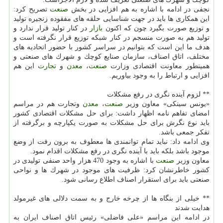
نجفی در ادامه با اشاره به هم افزایی در بخش
صنعت
تصریح كرد:
این همكاری ها باید در جهت شناسایی حلقه های مفقوده زنجیره تولید
و توزیع صورت بگیرد چون كه اكنون
بازار
در كنار تولید قرار ندارد و
تولید هم به صورت منسجم در كنار شبكه توزیع قرار نگرفته است و
هدف ما این است كه بتوانیم در سراسر كشور با حضور اتحادیه های
مختلف، اتاق اصناف، سازمان صنایع كوچك و شهرك های صنعتی و
همینطور معاونت اقتصادی وزارت
صنعت
،
معدن
و
تجارت
این هم
افزایی و ارتباط را به وجود بیاوریم.
** لزوم آینده نگری در رفع مشكلات
«یونس سینكی» معاون وزیر
صنعت
،
معدن
وتجارت هم در مراسم
امضای تفاهم نامه اظهار داشت: برای حل مشكلات اقتصادی كشور
باید نوع نگرش برای حل مشكلات به صورت یكپارچه و برگرفته از
تفكر جمعی باشد.
وی ادامه داد: نباید تمام توانمندی ها معطوف به برون رفت از وضع
موجود باشد بلكه باید با آینده نگری در رفع مشكلات اقدام نمود.
معاون وزیر
صنعت
با اشاره به وجود 470 هزار واحد صنفی تولیدی در
كشور خاطرنشان كرد: ظرفیت های موجود در شهرك ها و نواحی
صنعتی باید برای استقرار اصناف اطلاع رسانی شود.
** خیلی از بنگاه ها از چرخه خارج و به سمت دلالی های غیرمولد
هدایت شدند
در ادامه این مراسم «علی فاضلی» رئیس اتاق اصناف ایران به