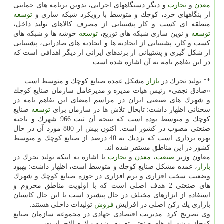
معدن
و
تجارت
و دیگر دستگاههای اجرایی، تدوین برنامه های حمایتی
از بنگاههای خرد، كوچك و متوسط با رویكرد شبكه سازی و
توسعه
منطقه ای كسب و كار پشتیبانی از مصرف كالاهای تولید داخل،
توسعه
و نوین سازی شبكه های توزیع،
توسعه
خوشه ها و شبكه های
كسب و كار، پشتیبانی از اتحادیه ها و اتحادیه های صادراتی، پشتیبانی
از شكل گیری و پشتیبانی از برندهای ایرانی از دیگر اهدافی است كه
در این تفاهم نامه به آن اشاره شده است.
** تولید تحرك در
بازار
مشكل عمده صنایع كوچك و متوسط است
«صادق نجفی» رئیس هیات مدیره و مدیرعامل سازمان صنایع كوچك
و شهرك های صنعتی ایران در مراسم امضای این تفاهم نامه در
سخنانی اظهار داشت: تابحال تلاش ها در سازمان برای
توسعه
صنایع
كوچك و متوسط بوده است كه نتیجه آن ثبت 966 شهرك و ناحیه
صنعتی مصوب در كشور است. اكنون بیش از 800 مورد آن در حال
بهره برداری است كه نزدیك به 40 درصد از صنایع كوچك و متوسط
كشور در این مناطق مستقر شده اند.
معاون وزیر
صنعت
،
معدن
و
تجارت
با اشاره به اینكه تولید تحرك در
بازار
، عمده مشكل صنایع كوچك و متوسط است، اظهار داشت: بهبود
وضعیت سخت افزاری و نرم افزاری در حوزه صنایع كوچك و شهرك
های صنعتی 2 هدف اصلی است كه با اولویت مناطق محروم و
استفاده از ابزارهای مختلف در حال پیشبرد است با این حال كاسبان
بازاری یك ركن اصلی در افزایش
فروش
تولیدات داخلی هستند.
وی تصریح كرد: مدیریت اقتصادی جهادی در مجموعه سازمان صنایع
كوچك و شهرك های صنعتی تعریف شده و لازم الاجراست.