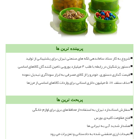
پربیننده ترین ها
شروع به کار ستاد ساماندهی لکه های صنعتی تهران برای پشتیبانی از تولید
دستور پزشکیان در رابطه با طلب ۴ میلیارد یورویی تامین کنندگان کالاهای اساسی
قیمت گذاری دستوری، خودرو را از کالای مصرفی به ابزار سوداگری تبدیل نموده
حذف سقف ۱۸، ۵ میلیون دلاری استانی برای واردات کالاهای اساسی از مرزها
پربحث ترین ها
سفارش استاندارد تهران به استفاده از محافظ های برق برای لوازم خانگی
فتح مقاومت کلیدی بورس
هشدار شدید آبی به تهرانی ها
تعهدات ارزی منقضی شده به دادستانی و تعزیرات می رود