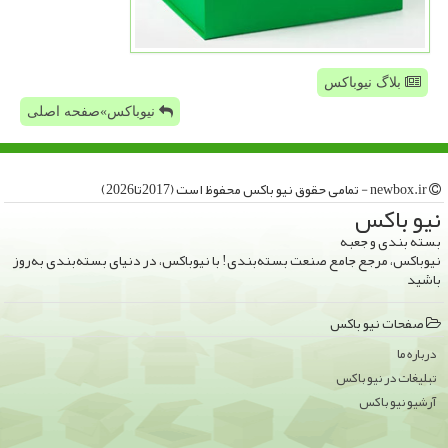
بلاگ نیوباکس
نیوباکس»صفحه اصلی
newbox.ir - تمامی حقوق نیو باكس محفوظ است (2017تا2026)
نیو باكس
بسته بندی و جعبه
نیوباکس، مرجع جامع صنعت بسته‌بندی! با نیوباکس، در دنیای بسته‌بندی به‌روز
باشید
صفحات نیو باكس
درباره ما
تبلیغات در نیو باكس
آرشیو نیو باكس