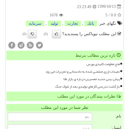
1399/10/13
23:23:49
1678
5
/
0.0
تگهای خبر:
بانك
,
تجارت
,
تولید
,
سرمایه
این مطلب نیوباکس را پسندیدید؟
(0)
(0)
تازه ترین مطالب مرتبط
فتح مقاومت کلیدی بورس
تعهدات ارزی منقضی شده به دادستانی و تعزیرات می رود
پیش بینی جدید مفسرین درباره ی بازار طلا
بازگشت تدریجی کارهای تولیدی بعد از شوک جنگ
نظرات بینندگان در مورد این مطلب
نظر شما در مورد این مطلب
نام:
ایمیل: