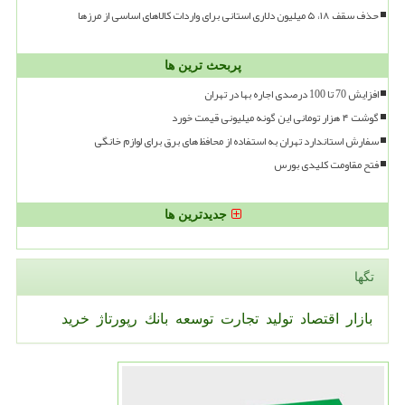
حذف سقف ۱۸، ۵ میلیون دلاری استانی برای واردات کالاهای اساسی از مرزها
پربحث ترین ها
افزایش 70 تا 100 درصدی اجاره بها در تهران
گوشت ۴ هزار تومانی این گونه میلیونی قیمت خورد
سفارش استاندارد تهران به استفاده از محافظ های برق برای لوازم خانگی
فتح مقاومت کلیدی بورس
جدیدترین ها
تگها
بازار
اقتصاد
تولید
تجارت
توسعه
بانك
رپورتاژ
خرید