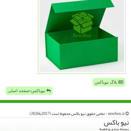
بلاگ نیوباکس
نیوباکس»صفحه اصلی
newbox.ir - تمامی حقوق نیو باكس محفوظ است (2017تا2026)
نیو باكس
بسته بندی و جعبه