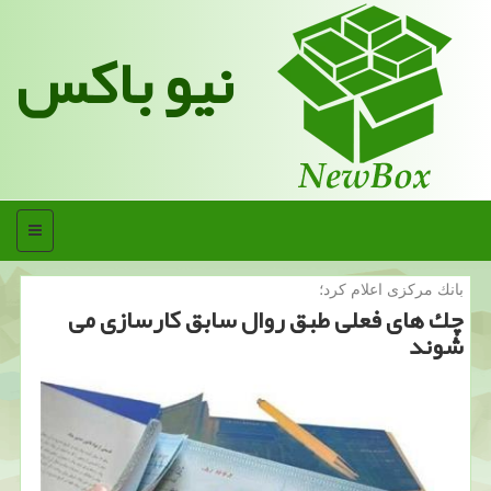
نیو باکس
منو
بانك مركزی اعلام كرد؛
چك های فعلی طبق روال سابق كارسازی می
شوند