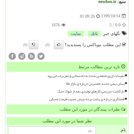
منبع:
newbox.ir
1399/10/14
01:09:26
1676
5
/
0.0
تگهای خبر:
بانك
,
سایت
این مطلب نیوباکس را پسندیدید؟
(0)
(0)
تازه ترین مطالب مرتبط
تعهدات ارزی منقضی شده به دادستانی و تعزیرات می رود
پیش بینی جدید مفسرین درباره ی بازار طلا
بازگشت تدریجی کارهای تولیدی بعد از شوک جنگ
افشاگری درباره ی پشت پرده جهش عجیب قیمت مسکن
نظرات بینندگان در مورد این مطلب
نظر شما در مورد این مطلب
نام: