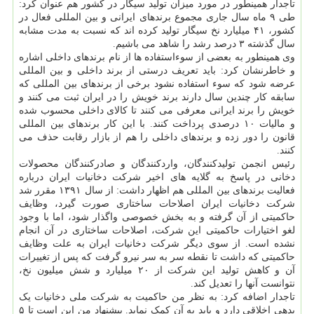
تاجدار همینطور در مورد میزان تولید سیگار در کشور هم عنوان کرد:
طی ۹ ماه سال جاری مجموع برندهای ایرانی و بین المللی فعال در
کشور، ۴۱ میلیارد نخ سیگار تولید کرده اند که نسبت به مدت مشابه
سال گذشته ۳ درصد رشد را شاهد می باشیم.
وی همینطور به بعضی از سوءاستفاده ها از نام برندهای داخلی اشاره
و خاطرنشان کرد: باید تعریف درستی از برند داخلی و بین المللی
عرضه شود که سوء استفاده نشود برخی از برندهای بین المللی که
سابقه کار چندین سال دارند برند خویش را در ایران ثبت می کنند و
خویش را برند ایرانی معرفی می کنند تا کالای داخلی محسوب شده
و مالیات ۱۰ درصدی پرداخت کنند. با این کار برندهای بین المللی
قانون را دور زده و برندهای داخلی را هم از بازار رقابت حذف می
کنند.
رئیس انجمن تولیدکنندگان، واردکنندگان و صادرکنندگان محصولات
دخانی در پاسخ به گلایه های اخیر شرکت دخانیات ایران درباره
فعالیت برندهای بین المللی هم اظهار داشت: از سال ۱۳۹۱ مقرر شد
شرکت دخانیات ایران اصلاحات ساختاری صورت گیرد، وظایف
حاکمیتی از آن گرفته و به بخش خصوصی واگذار شود، اما با وجود
لغو اختیارات حاکمیتی این شرکت، اصلاحات ساختاری در آن انجام
نشده است. از سوی دیگر شرکت دخانیات ایران به علت وظایف
حاکمیتی که داشت تا نقطه سر به سر نیرو گرفت که پس از تغییرات
آن و کاهش تولید این شرکت از ۲۰ میلیارد و شش میلیون نخ،
نتوانست آنها را تعدیل کند.
تاجدار اضافه کرد: به نظر من حاکمیت به شرکت ملی دخانیات یک
بدهی اخلاقی دارد و باید به آن کمک نماید. پیشنهاد من این است تا ۵