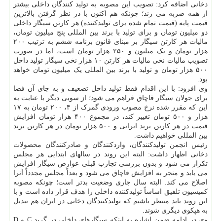
دخانی اضافه کرد: تصویب این مصوبه به تولید کنندگان داخلی بیشتر
از همه ضربه می زند؛ چونکه هم اکنون با در نظر گرفتن بالاترین
قیمت پایه (قیمت تمام شده برای تولیدکننده) هر کارتن سیگار داخلی
دو میلیون تومان و برای تولید با برند بین المللی پنج میلیون تومان،
مالیات هر کارتن سیگار بر مبنای قانون برنامه ششم به ترتیب ۲۰۰
هزار تومان و یک میلیون و ۲۵۰ هزار تومان است، اما در صورت
تصویب مالیات نخی مالیات هر کارتن ۱۰ هزار نخی سیگار تولید داخل
۵۰۰ هزار تومان و تولید با برند بین المللی یک میلیون تومان خواهد
بود.
وی افزود: با این اقدام فقط تولید داخل تضعیف و به جای آن فضا
برای جولان سیگار قاچاق فراهم می شود؛ از سویی دیگر با عنایت به
این که مقرر شده نرخ مصوب ورودی گمرک از ۴، ۲۰۰ تومان به ۱۷
هزار و ۵۰۰ تومان تغییر کند، در مجموع ۴۰۰ هزار تومان افزایش
قیمت در هر کارتن برند ایرانی و ۵۰۰ هزار تومان در هر کارتن برند
بین المللی خواهیم داشت.
رئیس انجمن تولیدکنندگان، واردکنندگان و صادرکنندگان محصولات
دخانی اظهار داشت: البته این روند در سالهای ابتدایی هر مجلس
تکرار می شود و بدون بررسی تجارب قبلی عوارض سیگار افزایش
می یابد و منجر به افزایش قاچاق می شود و بعداً مجلس مجدداً آنرا
اصلاح می کند. البته سال جاری وضعیت بدتر است؛ چونکه مصوبه
کمیسیون تلفیق اساساً تولیدکننده داخلی را هدف قرار داده است و با
این روند باید منتظر باشیم که تولیدکنندگان دخانی در ایران هم تبدیل
به هپکوی دیگری شوند.
وی در ادامه ضمن اشاره به اینکه سیگارهای داخلی در گرید C و D