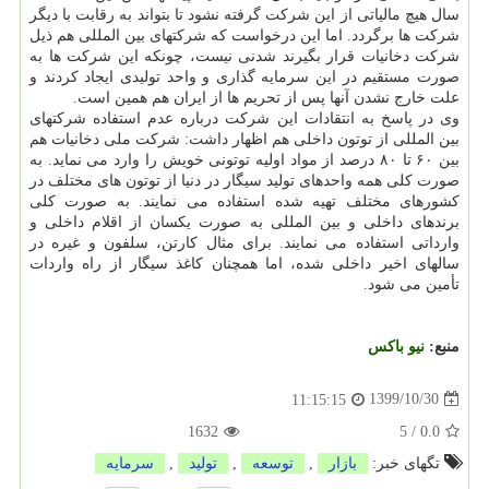
سال هیچ مالیاتی از این شرکت گرفته نشود تا بتواند به رقابت با دیگر
شرکت ها برگردد. اما این درخواست که شرکتهای بین المللی هم ذیل
شرکت دخانیات قرار بگیرند شدنی نیست، چونکه این شرکت ها به
صورت مستقیم در این سرمایه گذاری و واحد تولیدی ایجاد کردند و
علت خارج نشدن آنها پس از تحریم ها از ایران هم همین است.
وی در پاسخ به انتقادات این شرکت درباره عدم استفاده شرکتهای
بین المللی از توتون داخلی هم اظهار داشت: شرکت ملی دخانیات هم
بین ۶۰ تا ۸۰ درصد از مواد اولیه توتونی خویش را وارد می نماید. به
صورت کلی همه واحدهای تولید سیگار در دنیا از توتون های مختلف در
کشورهای مختلف تهیه شده استفاده می نمایند. به صورت کلی
برندهای داخلی و بین المللی به صورت یکسان از اقلام داخلی و
وارداتی استفاده می نمایند. برای مثال کارتن، سلفون و غیره در
سالهای اخیر داخلی شده، اما همچنان کاغذ سیگار از راه واردات
تأمین می شود.
منبع:
نیو باكس
1399/10/30
11:15:15
1632
5
/
0.0
تگهای خبر:
بازار
,
توسعه
,
تولید
,
سرمایه