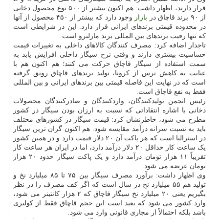
قرار دارند، اظهار داشت: هم اکنون بیشتر از ۵۰۰ نوع محصول دخانی
از ۹۰ برند قاچاق در
بازار
وجود دارد که بیشتر از ۴۵۰ محصول از آنها
در محدوده قیمتی برندهای ایرانی قرار دارد. این در شرایطی است
که تنها رقیب برندهای بین المللی برند مارلبرو است.
تاجدار اضافه کرد: مصرف کنندگان کالاهای داخلی به تغییرات قیمت
حساسیت بیشتری دارند و وقتی نرخ سیگار داخلی افزایش یابد به
سمت استفاده از سیگار قاچاق حرکت می کنند؛ هم اکنون هم با
عنایت به کاهش ترس از کرونا، تولید برندهای قاچاق رونق گرفته
است که در نهایت این فاصله قیمتی بین برندهای ایرانی و بین المللی
فقط به نفع قاچاق است.
رئیس انجمن تولیدکنندگان، واردکنندگان و صادرکنندگان محصولات
دخانی با اشاره انتقاداتی که نسبت به ارزان بودن سیگار در کشور
مطرح می شود، خاطرنشان کرد: قیمت سیگار در کشورهای مختلف
باید به نسبت سرانه درآمد مقایسه شود. هم اکنون گران ترین سیگار
در استرالیا است که هر پاکت آن ۲۰ دلار قیمت دارد و در همین کشور
یک ساعت کار حداقل ۲۰ دلار درآمد دارد، اما در ایران هر ساعت کار
تقریباً ۱۱ هزار تومان درآمد دارد و یک پاکت سیگار حدود ۲۰ هزار
تومان عرضه می شود.
وی اظهار داشت: برآورد مصرف سیگار بین ۷۵ تا ۸۵ میلیارد نخ و
تولید هم ۵۵ میلیارد نخ در سال است که اگر کف مصرف را در نظر
بگیریم یعنی ۲۰ میلیارد نخ سیگار قاچاق که ۲ هزار کانتینر می شود،
وارد کشور می شود که بعید است این حجم قاچاق فقط از کولبری
باشد بلکه احتمالاً از مجاری قانونی وارد می شود.