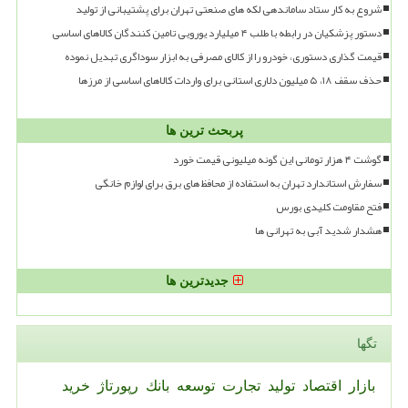
شروع به کار ستاد ساماندهی لکه های صنعتی تهران برای پشتیبانی از تولید
دستور پزشکیان در رابطه با طلب ۴ میلیارد یورویی تامین کنندگان کالاهای اساسی
قیمت گذاری دستوری، خودرو را از کالای مصرفی به ابزار سوداگری تبدیل نموده
حذف سقف ۱۸، ۵ میلیون دلاری استانی برای واردات کالاهای اساسی از مرزها
پربحث ترین ها
گوشت ۴ هزار تومانی این گونه میلیونی قیمت خورد
سفارش استاندارد تهران به استفاده از محافظ های برق برای لوازم خانگی
فتح مقاومت کلیدی بورس
هشدار شدید آبی به تهرانی ها
جدیدترین ها
تگها
بازار
اقتصاد
تولید
تجارت
توسعه
بانك
رپورتاژ
خرید