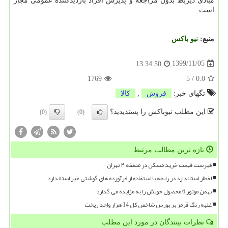
مبادی ذیربط بدون مراجعه و پذیرش افراد بازدیدکننده عمومی مجاز
است.
منبع:
نیو باكس
1399/11/05
13:34:50
1769
5
/
0.0
تگهای خبر:
فروش
,
كالا
این مطلب نیوباکس را پسندیدید؟
(0)
(0)
تازه ترین مطالب مرتبط
فهرست قیمت خرید مسکن در منطقه ۴ تهران
اخطار استاندارد در رابطه با استفاده از فرآورده های گوشتی غیر استاندارد
بهمن موتور 6 محصول خویش را به مزایده می گذارد
غلبه رنگ قرمز بر بورس شاخص کل 14 هزار واحد ریخت
نظرات بینندگان در مورد این مطلب