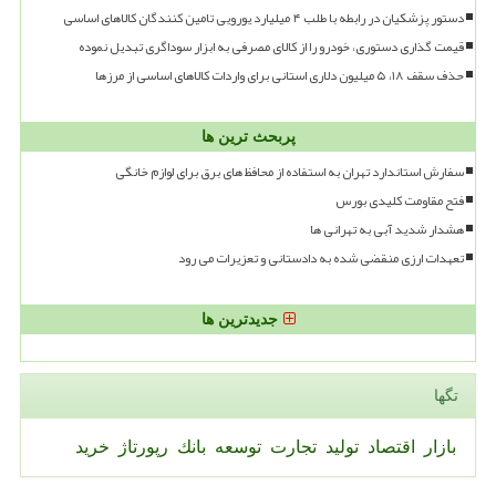
دستور پزشکیان در رابطه با طلب ۴ میلیارد یورویی تامین کنندگان کالاهای اساسی
قیمت گذاری دستوری، خودرو را از کالای مصرفی به ابزار سوداگری تبدیل نموده
حذف سقف ۱۸، ۵ میلیون دلاری استانی برای واردات کالاهای اساسی از مرزها
پربحث ترین ها
سفارش استاندارد تهران به استفاده از محافظ های برق برای لوازم خانگی
فتح مقاومت کلیدی بورس
هشدار شدید آبی به تهرانی ها
تعهدات ارزی منقضی شده به دادستانی و تعزیرات می رود
جدیدترین ها
تگها
بازار
اقتصاد
تولید
تجارت
توسعه
بانك
رپورتاژ
خرید