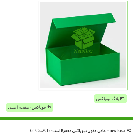
بلاگ نیوباکس
نیوباکس»صفحه اصلی
newbox.ir - تمامی حقوق نیو باكس محفوظ است (2017تا2026)