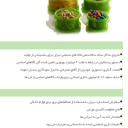
شروع به کار ستاد ساماندهی لکه های صنعتی تهران برای پشتیبانی از تولید
دستور پزشکیان در رابطه با طلب ۴ میلیارد یورویی تامین کنندگان کالاهای اساسی
قیمت گذاری دستوری، خودرو را از کالای مصرفی به ابزار سوداگری تبدیل نموده
حذف سقف ۱۸، ۵ میلیون دلاری استانی برای واردات کالاهای اساسی از مرزها
سفارش استاندارد تهران به استفاده از محافظ های برق برای لوازم خانگی
فتح مقاومت کلیدی بورس
هشدار شدید آبی به تهرانی ها
تعهدات ارزی منقضی شده به دادستانی و تعزیرات می رود