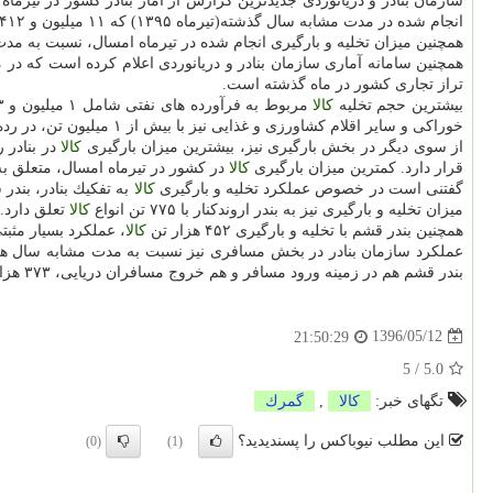
انجام شده در مدت مشابه سال گذشته(تیرماه ۱۳۹۵) كه ۱۱ میلیون و ۴۱۲ هزار و ۳۷۵ تن بود، رشد بیش از ۱۰ درصدی را نشان می دهد.
همچنین میزان تخلیه و بارگیری انجام شده در تیرماه امسال، نسبت به مدت مشابه دو سال قبل (۱۳۹۴) رشد بی
همچنین سامانه آماری سازمان بنادر و دریانوردی اعلام كرده است كه در ماه گذشته، در مجموع ۵ میلی
تراز تجاری كشور در ماه گذشته است.
بیشترین حجم تخلیه
كالا
خوراكی و سایر اقلام كشاورزی و غذایی نیز با بیش از ۱ میلیون تن، در رده سوم كالاهای تخلیه ای از بنادر محسوب می شوند.
از سوی دیگر در بخش بارگیری نیز، بیشترین میزان بارگیری
كالا
قرار دارد. كمترین میزان بارگیری
كالا
در كشور در تیرماه امسال، متعلق به گروه «منسوجات، چرم،
گفتنی است در خصوص عملكرد تخلیه و بارگیری
كالا
میزان تخلیه و بارگیری نیز به بندر اروندكنار با ۷۷۵ تن انواع
كالا
تعلق دارد.
همچنین بندر قشم با تخلیه و بارگیری ۴۵۲ هزار تن
كالا
، عملكرد بسیار مثبتی را در مق
بندر قشم هم در زمینه ورود مسافر و هم خروج مسافران دریایی، ۳۷۳ هزار نفر بوده است.
1396/05/12
21:50:29
5
/
5.0
تگهای خبر:
كالا
,
گمرك
این مطلب نیوباکس را پسندیدید؟
(0)
(1)