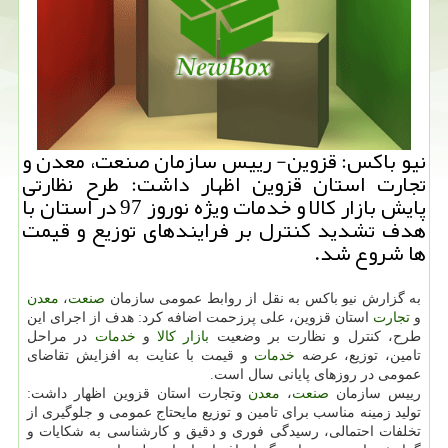
نیو باكس: قزوین- رییس سازمان صنعت، معدن و
تجارت استان قزوین اظهار داشت: طرح نظارتی
پایش بازار كالا و خدمات ویژه نوروز 97 در استان با
هدف تشدید كنترل بر فرایندهای توزیع و قیمت
ها شروع شد.
به گزارش نیو باكس به نقل از روابط عمومی سازمان
صنعت
،
معدن
و
تجارت
استان قزوین، علی پرزحمت اضافه كرد: هدف از اجرای این
طرح، كنترل و نظارت بر وضعیت
بازار
كالا
و
خدمات
در مراحل
تامین، توزیع، عرضه
خدمات
و قیمت با عنایت به افزایش تقاضای
عمومی در روزهای پایانی سال است.
رییس سازمان
صنعت
،
معدن
وتجارت استان قزوین اظهار داشت:
تولید زمینه مناسب برای تامین و توزیع مایحتاج عمومی و جلوگیری از
تخلفات احتمالی، رسیدگی فوری و دقیق و كارشناسی به شكایات و