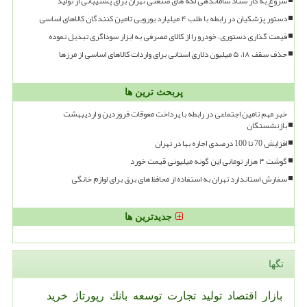
شروع به کار ستاد ساماندهی لکه های صنعتی تهران برای پشتیبانی از تولید
دستور پزشکیان در رابطه با طلب ۴ میلیارد یورویی تامین کنندگان کالاهای اساسی
قیمت گذاری دستوری، خودرو را از کالای مصرفی به ابزار سوداگری تبدیل نموده
حذف سقف ۱۸، ۵ میلیون دلاری استانی برای واردات کالاهای اساسی از مرزها
پربحث ترین ها
خبر مهم تامین اجتماعی در رابطه با پرداخت معوقات فروردین و اردیبهشت
بازنشستگان
افزایش 70 تا 100 درصدی اجاره بها در تهران
گوشت ۴ هزار تومانی این گونه میلیونی قیمت خورد
سفارش استاندارد تهران به استفاده از محافظ های برق برای لوازم خانگی
جدیدترین ها
تگها
بازار
اقتصاد
تولید
تجارت
توسعه
بانك
رپورتاژ
خرید