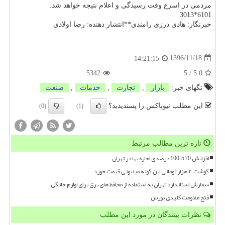
مردمی در اسرع وقت رسیدگی و اعلام نتیجه خواهد شد.
6101*3013
خبرنگار: هادی درزی رامندی**انتشار دهنده: رضا اولادی
1396/11/18
14:21:15
5342
5
/
5.0
تگهای خبر:
بازار
,
تجارت
,
خدمات
,
صنعت
این مطلب نیوباکس را پسندیدید؟
(0)
(1)
تازه ترین مطالب مرتبط
افزایش 70 تا 100 درصدی اجاره بها در تهران
گوشت ۴ هزار تومانی این گونه میلیونی قیمت خورد
سفارش استاندارد تهران به استفاده از محافظ های برق برای لوازم خانگی
فتح مقاومت کلیدی بورس
نظرات بینندگان در مورد این مطلب