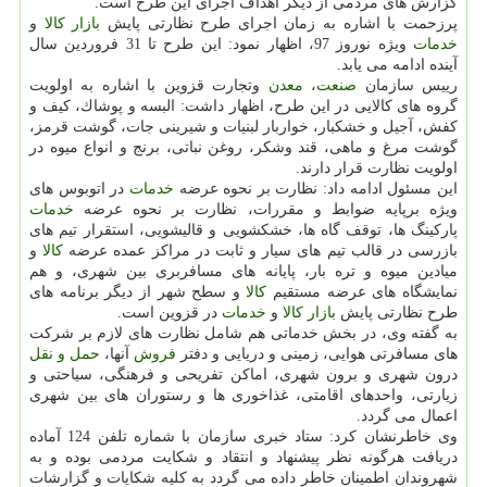
گزارش های مردمی از دیگر اهداف اجرای این طرح است.
پرزحمت با اشاره به زمان اجرای طرح نظارتی پایش
بازار
كالا
و
خدمات
ویژه نوروز 97، اظهار نمود: این طرح تا 31 فروردین سال
آینده ادامه می یابد.
رییس سازمان
صنعت
،
معدن
وتجارت قزوین با اشاره به اولویت
گروه های كالایی در این طرح، اظهار داشت: البسه و پوشاك، كیف و
كفش، آجیل و خشكبار، خواربار لبنیات و شیرینی جات، گوشت قرمز،
گوشت مرغ و ماهی، قند وشكر، روغن نباتی، برنج و انواع میوه در
اولویت نظارت قرار دارند.
این مسئول ادامه داد: نظارت بر نحوه عرضه
خدمات
در اتوبوس های
ویژه برپایه ضوابط و مقررات، نظارت بر نحوه عرضه
خدمات
پاركینگ ها، توقف گاه ها، خشكشویی و قالیشویی، استقرار تیم های
بازرسی در قالب تیم های سیار و ثابت در مراكز عمده عرضه
كالا
و
میادین میوه و تره بار، پایانه های مسافربری بین شهری، و هم
نمایشگاه های عرضه مستقیم
كالا
و سطح شهر از دیگر برنامه های
طرح نظارتی پایش
بازار
كالا
و
خدمات
در قزوین است.
به گفته وی، در بخش خدماتی هم شامل نظارت های لازم بر شركت
های مسافرتی هوایی، زمینی و دریایی و دفتر
فروش
آنها،
حمل و نقل
درون شهری و برون شهری، اماكن تفریحی و فرهنگی، سیاحتی و
زیارتی، واحدهای اقامتی، غذاخوری ها و رستوران های بین شهری
اعمال می گردد.
وی خاطرنشان كرد: ستاد خبری سازمان با شماره تلفن 124 آماده
دریافت هرگونه نظر پیشنهاد و انتقاد و شكایت مردمی بوده و به
شهروندان اطمینان خاطر داده می گردد به كلیه شكایات و گزارشات