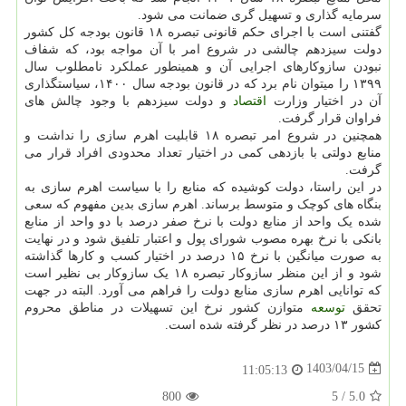
سرمایه گذاری و تسهیل گری ضمانت می شود.
گفتنی است با اجرای حکم قانونی تبصره ۱۸ قانون بودجه کل کشور
دولت سیزدهم چالشی در شروع امر با آن مواجه بود، که شفاف
نبودن سازوکارهای اجرایی آن و همینطور عملکرد نامطلوب سال
۱۳۹۹ را میتوان نام برد که در قانون بودجه سال ۱۴۰۰، سیاستگذاری
آن در اختیار وزارت
اقتصاد
و دولت سیزدهم با وجود چالش های
فراوان قرار گرفت.
همچنین در شروع امر تبصره ۱۸ قابلیت اهرم سازی را نداشت و
منابع دولتی با بازدهی کمی در اختیار تعداد محدودی افراد قرار می
گرفت.
در این راستا، دولت کوشیده که منابع را با سیاست اهرم سازی به
بنگاه های کوچک و متوسط برساند. اهرم سازی بدین مفهوم که سعی
شده یک واحد از منابع دولت با نرخ صفر درصد با دو واحد از منابع
بانکی با نرخ بهره مصوب شورای پول و اعتبار تلفیق شود و در نهایت
به صورت میانگین با نرخ ۱۵ درصد در اختیار کسب و کارها گذاشته
شود و از این منظر سازوکار تبصره ۱۸ یک سازوکار بی نظیر است
که توانایی اهرم سازی منابع دولت را فراهم می آورد. البته در جهت
تحقق
توسعه
متوازن کشور نرخ این تسهیلات در مناطق محروم
کشور ۱۳ درصد در نظر گرفته شده است.
1403/04/15
11:05:13
800
5
/
5.0