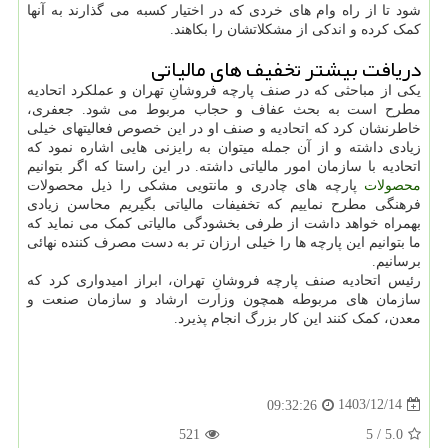
شود تا از راه وام های خردی که در اختیار کسبه می گذارند به آنها
کمک کرده و اندکی از مشکلاتشان را بکاهند.
دریافت بیشتر تخفیف های مالیاتی
یکی از مباحثی که در صنف پارچه فروشانِ تهران و عملکرد اتحادیه
مطرح است به بحث عفاف و حجاب مربوط می شود. جعفری،
خاطرنشان کرد که اتحادیه و صنف او در این خصوص فعالیتهای خیلی
زیادی داشته و از آن جمله میتوان به رایزنی هایی اشاره نمود که
اتحادیه با سازمان امور مالیاتی داشته. در این راستا که اگر بتوانیم
محصولات
پارچه های چادری و مانتویی مشکی را ذیل محصولات
فرهنگی مطرح نماییم که تخفیفات مالیاتی بگیریم محاسن زیادی
بهمراه خواهد داشت از طرفی بخشودگی مالیاتی کمک می نماید که
ما بتوانیم این پارچه ها را خیلی ارزان تر به دست مصرف کننده نهائی
برسانیم.
رئیس اتحادیه صنف پارچه فروشانِ تهران، ابراز امیدواری کرد که
سازمان های مربوطه همچون وزارت ارشاد و سازمان صنعت و
معدن، کمک کنند این کار بزرگ انجام پذیرد.
1403/12/14
09:32:26
521
5
/
5.0