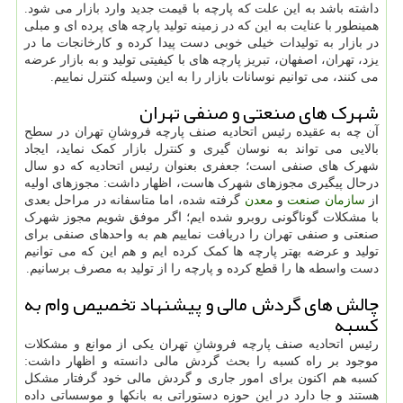
داشته باشد به این علت که پارچه با قیمت جدید وارد بازار می شود.
همینطور با عنایت به این که در زمینه تولید پارچه های پرده ای و مبلی
در بازار به تولیدات خیلی خوبی دست پیدا کرده و کارخانجات ما در
یزد، تهران، اصفهان، تبریز پارچه های با کیفیتی تولید و به بازار عرضه
می کنند، می توانیم نوسانات بازار را به این وسیله کنترل نماییم.
شهرک های صنعتی و صنفی تهران
آن چه به عقیده رئیس اتحادیه صنف پارچه فروشانِ تهران در سطح
بالایی می تواند به نوسان گیری و کنترل بازار کمک نماید، ایجاد
شهرک های صنفی است؛ جعفری بعنوان رئیس اتحادیه که دو سال
درحال پیگیری مجوزهای شهرک هاست، اظهار داشت: مجوزهای اولیه
از
سازمان
صنعت
و
معدن
گرفته شده، اما متاسفانه در مراحل بعدی
با مشکلات گوناگونی روبرو شده ایم؛ اگر موفق شویم مجوز شهرک
صنعتی و صنفی تهران را دریافت نماییم هم به واحدهای صنفی برای
تولید و عرضه بهتر پارچه ها کمک کرده ایم و هم این که می توانیم
دست واسطه ها را قطع کرده و پارچه را از تولید به مصرف برسانیم.
چالش های گردش مالی و پیشنهاد تخصیص وام به
کسبه
رئیس اتحادیه صنف پارچه فروشانِ تهران یکی از موانع و مشکلات
موجود بر راه کسبه را بحث گردش مالی دانسته و اظهار داشت:
کسبه هم اکنون برای امور جاری و گردش مالی خود گرفتار مشکل
هستند و جا دارد در این حوزه دستوراتی به بانکها و موسساتی داده