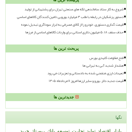
شروع به کار ستاد ساماندهی لکه های صنعتی تهران برای پشتیبانی از تولید
دستور پزشکیان در رابطه با طلب ۴ میلیارد یورویی تامین کنندگان کالاهای اساسی
قیمت گذاری دستوری، خودرو را از کالای مصرفی به ابزار سوداگری تبدیل نموده
حذف سقف ۱۸، ۵ میلیون دلاری استانی برای واردات کالاهای اساسی از مرزها
پربحث ترین ها
فتح مقاومت کلیدی بورس
هشدار شدید آبی به تهرانی ها
تعهدات ارزی منقضی شده به دادستانی و تعزیرات می رود
قیمت جدید دلار، یورو و سایر ارزها امروز ۱۱ مردادماه ۱۴۰۵
جدیدترین ها
تگها
بازار
اقتصاد
تولید
تجارت
توسعه
بانك
رپورتاژ
خرید