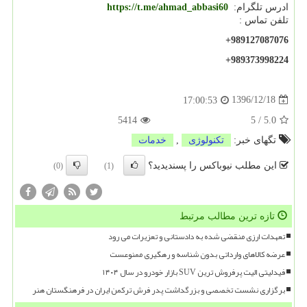
ادرس تلگرام:
https://t.me/ahmad_abbasi60
تلفن تماس :
+989127087076
+989373998224
1396/12/18
17:00:53
5414
5
/
5.0
تگهای خبر:
تكنولوژی
,
خدمات
این مطلب نیوباکس را پسندیدید؟
(0)
(1)
تازه ترین مطالب مرتبط
تعهدات ارزی منقضی شده به دادستانی و تعزیرات می رود
عرضه کالاهای وارداتی بدون شناسه و رهگیری ممنوعست
فیدلیتی الیت پرفروش ترین SUV بازار خودرو در سال ۱۴۰۴
برگزاری نشست تخصصی و بزرگداشت پدر فرش ترکمن ایران در فرهنگستان هنر