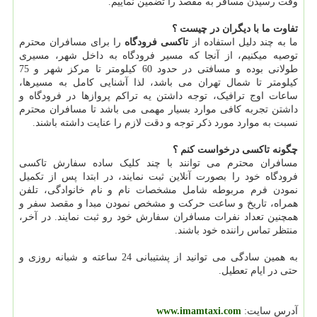
وقت رسیدن مسافر به مقصد را تضمین نماییم.
تفاوت ما با دیگران در چیست ؟
ما به چند دلیل استفاده از
تاکسی فرودگاه
را برای مسافران محترم
توصیه میکنیم، از آنجا که مسیر فرودگاه به داخل شهر، مسیری
طولانی بوده و مسافتی در حدود 60 کیلومتر تا مرکز شهر و 75
کیلومتر تا شمال تهران می باشد، لذا آشنایی کامل به مسیرها،
ساعات اوج ترافیک، توجه داشتن یه تراکم پروازها در فرودگاه و
داشتن تجربه کافی موارد بسیار مهمی می باشد تا مسافران محترم
نسبت به موارد مورد ذکر توجه و دقت لازم را عنایت داشته باشند.
چگونه تاکسی درخواست کنم ؟
مسافران محترم می توانند با چند کلیک ساده سفارش تاکسی
فرودگاه خود را بصورت آنلاین ثبت نمایند، در ابتدا پس از تکمیل
نمودن فرم مربوطه شامل مشخصات نام و نام خانوادگی، تلفن
همراه، تاریخ و ساعت حرکت و مشخص نمودن مبدا و مقصد سفر و
همچنین تعداد نفرات مسافران سفارش خود رو ثبت نمایند. در آخر،
منتظر تماس راننده خود باشند.
به همین سادگی می توانید از پشتیبانی 24 ساعته و شبانه روزی و
حتی در ایام تعطیل.
آدرس سایت:
www.imamtaxi.com