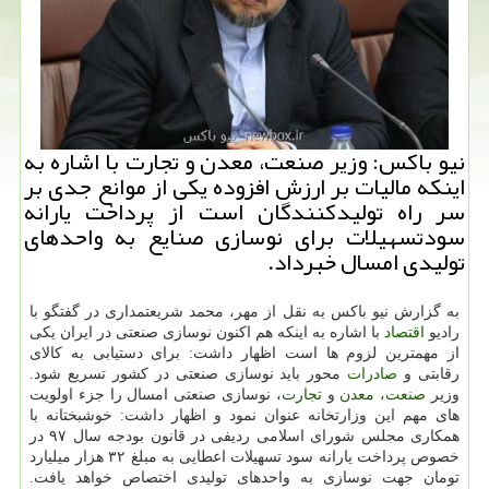
نیو باكس: وزیر صنعت، معدن و تجارت با اشاره به
اینكه مالیات بر ارزش افزوده یكی از موانع جدی بر
سر راه تولیدكنندگان است از پرداخت یارانه
سودتسهیلات برای نوسازی صنایع به واحدهای
تولیدی امسال خبرداد.
به گزارش نیو باكس به نقل از مهر، محمد شریعتمداری در گفتگو با
رادیو
اقتصاد
با اشاره به اینكه هم اكنون نوسازی صنعتی در ایران یكی
از مهمترین لزوم ها است اظهار داشت: برای دستیابی به كالای
رقابتی و
صادرات
محور باید نوسازی صنعتی در كشور تسریع شود.
وزیر
صنعت
،
معدن
و
تجارت
، نوسازی صنعتی امسال را جزء اولویت
های مهم این وزارتخانه عنوان نمود و اظهار داشت: خوشبختانه با
همكاری مجلس شورای اسلامی ردیفی در قانون بودجه سال ۹۷ در
خصوص پرداخت یارانه سود تسهیلات اعطایی به مبلغ ۳۲ هزار میلیارد
تومان جهت نوسازی به واحدهای تولیدی اختصاص خواهد یافت.