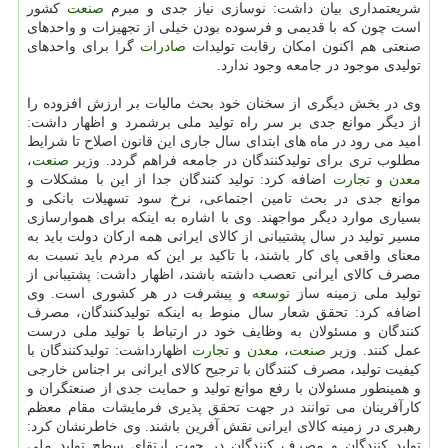
شریعتمداری بیان داشت: نوسازی نیاز جدی و مبرم
صنعت
كشور
است چون كه با قدیمی و فرسوده بودن خیلی از تجهیزات و واحدهای
صنعتی هم اكنون امكان رقابت تولیدات
صادرات
گرا برای واحدهای
تولیدی موجود در جامعه وجود ندارد.
وی در بخش دیگری از سخنان خود بحث مالیات بر ارزش افزوده را
از دیگر موانع جدی بر سر راه تولید ملی برشمرد و اظهار داشت:
امید می رود در ماه های ابتدای سال جاری این قانون اصلاح تا شرایط
مطلوب تری برای تولیدكنندگان در جامعه فراهم گردد. وزیر
صنعت
،
معدن
و
تجارت
اضافه كرد: تولید كنندگان جدا از این با مشكلات و
موانع جدی در بحث تامین اجتماعی، نرخ سود تسهیلات بانكی و
بسیاری موارد دیگر مواجهند. وی با اشاره به اینكه برای هموارسازی
مسیر تولید در سال پشتیبانی از كالای ایرانی همه اركان دولت باید به
معنای واقعی پای كار باشند، با تاكید بر این كه مردم باید نسبت به
مصرف كالای ایرانی تعصب داشته باشند، اظهار داشت: پشتیبانی از
تولید ملی زمینه ساز
توسعه
و پیشرفت در هر كشوری است. وی
اضافه كرد: تحقق شعار سال منوط به اینكه تولیدكنندگان، مصرف
كنندگان و مسئولان به وظایف خود در ارتباط با تولید ملی درست
عمل كنند. وزیر
صنعت
،
معدن
و
تجارت
اظهارداشت: تولیدكنندگان با
كیفیت تولید، مصرف كنندگان با ترجیح كالای ایرانی بر اجناس خارجی
و همینطور مسئولان با رفع موانع تولید و حمایت جدی از صنعتگران و
كارآفرینان می توانند در جهت تحقق پذیری فرمایشات مقام معظم
رهبری در زمینه كالای ایرانی نقش آفرین باشند. وی خاطرنشان كرد:
تولید كنندگان و مصرف كنندگان در جهت ارتقای سطح تولید ملی