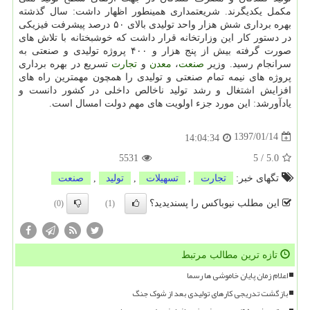
مكمل یكدیگرند. شریعتمداری همینطور اظهار داشت: سال گذشته
بهره برداری شش هزار واحد تولیدی بالای ۵۰ درصد پیشرفت فیزیكی
در دستور كار این وزارتخانه قرار داشت كه خوشبختانه با تلاش های
صورت گرفته بیش از پنج هزار و ۴۰۰ پروژه تولیدی و صنعتی به
سرانجام رسید. وزیر
صنعت
،
معدن
و
تجارت
تسریع در بهره برداری
پروژه های نیمه تمام صنعتی و تولیدی را همچون مهمترین راه های
افزایش اشتغال و رشد تولید ناخالص داخلی در كشور دانست و
یادآورشد: این مورد جزء اولویت های مهم دولت امسال است.
1397/01/14
14:04:34
5531
5
/
5.0
تگهای خبر:
تجارت
,
تسهیلات
,
تولید
,
صنعت
این مطلب نیوباکس را پسندیدید؟
(0)
(1)
تازه ترین مطالب مرتبط
اعلام زمان پایان خاموشی ها رسما
بازگشت تدریجی کارهای تولیدی بعد از شوک جنگ