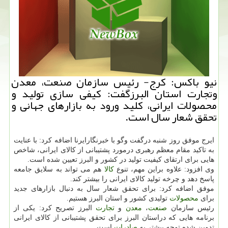
نیو باكس: كرج- رئیس سازمان صنعت، معدن
وتجارت استان البرزگفت: كیفی سازی تولید و
محصولات ایرانی، كلید ورود به بازارهای جهانی و
تحقق شعار سال است.
ایرج موفق روز شنبه درگفت وگو با خبرنگارایرنا اضافه كرد: با عنایت
به تاكید مقام معظم رهبری درمورد پشتیبانی از كالای ایرانی، شاخص
هایی برای ارتقای كیفیت تولید در كشور و البرز تعیین شده است.
وی افزود: علاوه براین مهم، تنوع
كالا
هم می تواند به سلایق جامعه
پاسخ دهد و چرخه تولید كالای ایرانی را بیشتر كند.
موفق اضافه كرد: برای تحقق شعار سال به دنبال بازارهای جدید
برای
محصولات
تولیدی كشور و استان البرز هستیم.
رئیس سازمان
صنعت
،
معدن
و
تجارت
البرز تصریح كرد: یكی از
برنامه هایی كه دراستان البرز برای تحقق پشتیبانی از كالای ایرانی
تدوین شده توجه بیشتر به
صادرات
است.