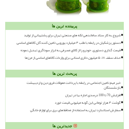
پربیننده ترین ها
شروع به کار ستاد ساماندهی لکه های صنعتی تهران برای پشتیبانی از تولید
دستور پزشکیان در رابطه با طلب ۴ میلیارد یورویی تامین کنندگان کالاهای اساسی
قیمت گذاری دستوری، خودرو را از کالای مصرفی به ابزار سوداگری تبدیل نموده
حذف سقف ۱۸، ۵ میلیون دلاری استانی برای واردات کالاهای اساسی از مرزها
پربحث ترین ها
خبر مهم تامین اجتماعی در رابطه با پرداخت معوقات فروردین و اردیبهشت
بازنشستگان
افزایش 70 تا 100 درصدی اجاره بها در تهران
گوشت ۴ هزار تومانی این گونه میلیونی قیمت خورد
سفارش استاندارد تهران به استفاده از محافظ های برق برای لوازم خانگی
جدیدترین ها