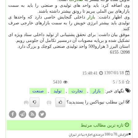
وی اضافه كرد: باید واحد های تولیدی و صنعتی را باید به سمت
بازارهای بین الملی ببریم تا رونق بیشتر داشته باشند.
وی اظهار داشت:
بازار
داخلی گنجایش خاصی دارد كه واحدها ی
تولیدی باید بیشتر انرژی خویش را به سمت بازارهای خارجی صرف
كنند.
موفق بیان داشت: برای تحقق پشتیبانی از تولید داخلی ستاد ویژه ای
تشكیل شده و برپایه مصوبات آن درمسیر تكامل آن جلومی رویم.
استان البرز 3 هزارو500 واحد تولیدی صنعتی كوچك و بزرگ دارد.
2098/ 6155
1397/01/18
15:48:41
5410
5
/
5.0
تگهای خبر:
بازار
,
تجارت
,
تولید
,
صنعت
این مطلب نیوباکس را پسندیدید؟
(0)
(1)
تازه ترین مطالب مرتبط
افزایش 70 تا 100 درصدی اجاره بها در تهران