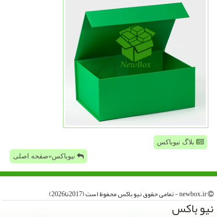
بلاگ نیوباکس
نیوباکس»صفحه اصلی
newbox.ir - تمامی حقوق نیو باكس محفوظ است (2017تا2026)
نیو باكس