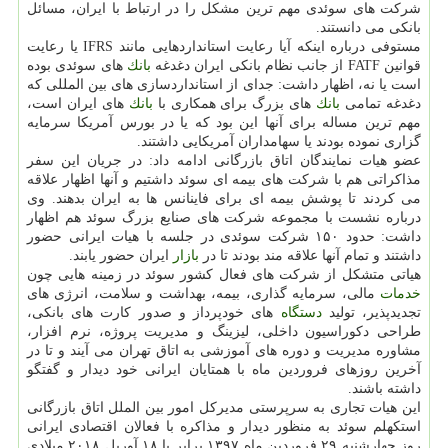
شركت های سوئدی مهم ترین مشكل را در ارتباط با ایران، مسائل
بانكی می دانستند.
مستوفی درباره اینكه آیا رعایت استانداردهایی مانند IFRS یا رعایت
قوانین FATF از جانب نظام بانكی ایران دغدغه
بانك
های سوئدی بوده
است یا نه، اظهار داشت: جدای از استانداردسازی های بین المللی كه
دغدغه تمامی
بانك
های بزرگ برای همكاری با
بانك
های ایران است،
مهم ترین مساله برای آنها این بود كه یا در بورس آمریكا سرمایه
گزاری نموده بودند یا سهامداران آمریكایی داشتند.
عضو هیات نمایندگان اتاق بازرگانی ادامه داد: در جریان این سفر
مذاكراتی هم با شركت های بیمه ای سوئد داشتیم و آنها اظهار علاقه
می كردند تا پوشش بیمه ای برای فاینانس ها به ایران بدهند. وی
درباره نشست با مجموعه شركت های صنایع بزرگ سوئد هم اظهار
داشت: حدود ۱۵۰ شركت سوئدی در جلسه با هیات ایرانی حضور
داشتند و تمام آنها علاقه مند بودند تا در
بازار
ایران حضور یابند.
هیاتی متشكل از شركت های فعال كشور سوئد در زمینه هایی چون
خدمات
مالی، سرمایه گذاری، بیمه، بهداشت و سلامت، انرژی های
تجدیدپذیر، تولید
دستگاه
های خودپرداز و صدور كارت های بانكی،
طراحی دكوراسیون داخلی، لیزینگ و مدیریت پروژه، نرم افزار،
مشاوره مدیریت و دوره های آموزشی به اتاق تهران می آیند و تا در
آخرین روزهای فروردین ماه با همتایان ایرانی خود دیدار و گفتگو
داشته باشند.
این هیات تجاری به سرپرستی مدیركل امور بین الملل اتاق بازرگانی
استكهلم سوئد به منظور دیدار و مذاكره با فعالان اقتصادی ایرانی
روز چهارشنبه ۲۹ فروردین ماه ۱۳۹۷ برابر با ۱۸ آوریل ۲۰۱۸ میلادی