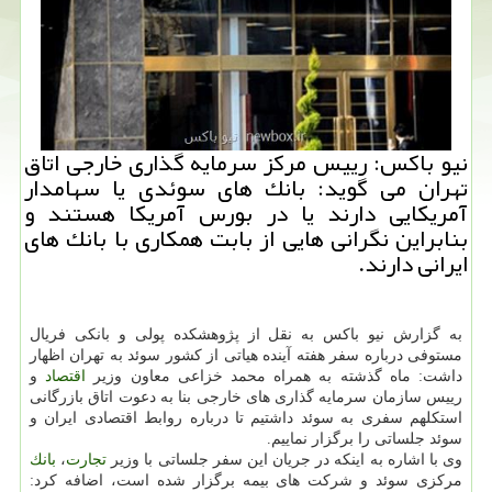
نیو باكس: رییس مركز سرمایه گذاری خارجی اتاق
تهران می گوید: بانك های سوئدی یا سهامدار
آمریكایی دارند یا در بورس آمریكا هستند و
بنابراین نگرانی هایی از بابت همكاری با بانك های
ایرانی دارند.
به گزارش نیو باكس به نقل از پژوهشكده پولی و بانكی فریال
مستوفی درباره سفر هفته آینده هیاتی از كشور سوئد به تهران اظهار
داشت: ماه گذشته به همراه محمد خزاعی معاون وزیر
اقتصاد
و
رییس سازمان سرمایه گذاری های خارجی بنا به دعوت اتاق بازرگانی
استكلهم سفری به سوئد داشتیم تا درباره روابط اقتصادی ایران و
سوئد جلساتی را برگزار نماییم.
وی با اشاره به اینكه در جریان این سفر جلساتی با وزیر
تجارت
،
بانك
مركزی سوئد و شركت های بیمه برگزار شده است، اضافه كرد: