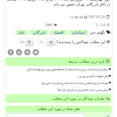
در اتاق بازرگانی تهران حضور می یابد.
1397/01/26
15:00:44
5486
5
/
5.0
تگهای خبر:
استاندارد
,
اقتصاد
,
بازرگانی
,
بانك
این مطلب نیوباکس را پسندیدید؟
(0)
(1)
تازه ترین مطالب مرتبط
سفارش استاندارد تهران به استفاده از محافظ های برق برای لوازم خانگی
فتح مقاومت کلیدی بورس
تعهدات ارزی منقضی شده به دادستانی و تعزیرات می رود
پیش بینی جدید مفسرین درباره ی بازار طلا
نظرات بینندگان در مورد این مطلب
نظر شما در مورد این مطلب
نام: