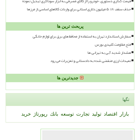
قیمت گذاری دستوری، خودرو را از کالای مصرفی به ابزار سوداگری تبدیل نموده
حذف سقف ۱۸، ۵ میلیون دلاری استانی برای واردات کالاهای اساسی از مرزها
پربحث ترین ها
سفارش استاندارد تهران به استفاده از محافظ های برق برای لوازم خانگی
فتح مقاومت کلیدی بورس
هشدار شدید آبی به تهرانی ها
تعهدات ارزی منقضی شده به دادستانی و تعزیرات می رود
جدیدترین ها
تگها
بازار
اقتصاد
تولید
تجارت
توسعه
بانك
رپورتاژ
خرید