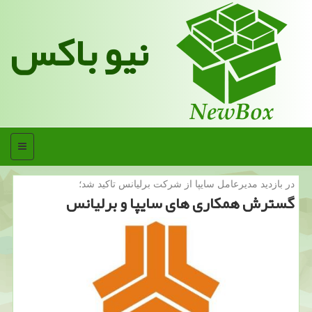
نیو باکس
منو
در بازدید مدیرعامل سایپا از شركت برلیانس تاكید شد؛
گسترش همكاری های سایپا و برلیانس