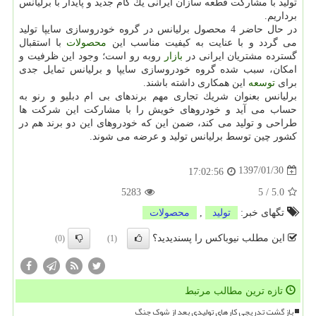
تولید با مشاركت قطعه سازان ایرانی یك گام جدید و پایدار با برلیانس
برداریم.
در حال حاضر 4 محصول برلیانس در گروه خودروسازی سایپا تولید
می گردد و با عنایت به كیفیت مناسب این
محصولات
با استقبال
گسترده مشتریان ایرانی در
بازار
روبه رو است؛ وجود این ظرفیت و
امكان، سبب شده گروه خودروسازی سایپا و برلیانس تمایل جدی
برای
توسعه
این همكاری داشته باشند.
برلیانس بعنوان شریك تجاری مهم برندهای بی ام دبلیو و رنو به
حساب می آید و خودروهای خویش را با مشاركت این شركت ها
طراحی و تولید می كند، ضمن این كه خودروهای این دو برند هم در
كشور چین توسط برلیانس تولید و عرضه می شوند.
1397/01/30
17:02:56
5283
5
/
5.0
تگهای خبر:
تولید
,
محصولات
این مطلب نیوباکس را پسندیدید؟
(0)
(1)
تازه ترین مطالب مرتبط
بازگشت تدریجی کارهای تولیدی بعد از شوک جنگ