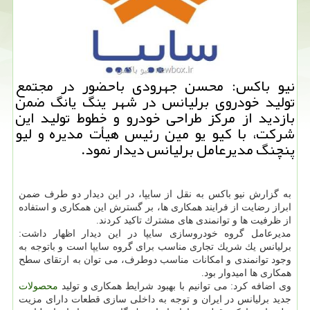
نیو باكس: محسن جهرودی باحضور در مجتمع
تولید خودروی برلیانس در شهر ینگ یانگ ضمن
بازدید از مركز طراحی خودرو و خطوط تولید این
شركت، با كیو یو مین رئیس هیأت مدیره و لیو
پنچنگ مدیرعامل برلیانس دیدار نمود.
به گزارش نیو باكس به نقل از سایپا، در این دیدار دو طرف ضمن
ابراز رضایت از فرایند همكاری ها، بر گسترش این همكاری و استفاده
از ظرفیت ها و توانمندی های مشترك تاكید كردند.
مدیرعامل گروه خودروسازی سایپا در این دیدار اظهار داشت:
برلیانس یك شریك تجاری مناسب برای گروه سایپا است و باتوجه به
وجود توانمندی و امكانات مناسب دوطرف، می توان به ارتقای سطح
همكاری ها امیدوار بود.
وی اضافه كرد: می توانیم با بهبود شرایط همكاری و تولید
محصولات
جدید برلیانس در ایران و توجه به داخلی سازی قطعات دارای مزیت