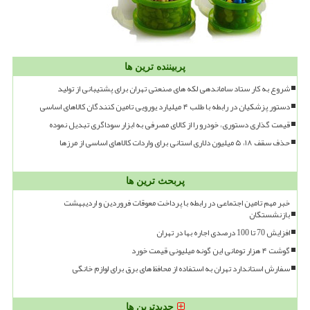
پربیننده ترین ها
شروع به کار ستاد ساماندهی لکه های صنعتی تهران برای پشتیبانی از تولید
دستور پزشکیان در رابطه با طلب ۴ میلیارد یورویی تامین کنندگان کالاهای اساسی
قیمت گذاری دستوری، خودرو را از کالای مصرفی به ابزار سوداگری تبدیل نموده
حذف سقف ۱۸، ۵ میلیون دلاری استانی برای واردات کالاهای اساسی از مرزها
پربحث ترین ها
خبر مهم تامین اجتماعی در رابطه با پرداخت معوقات فروردین و اردیبهشت
بازنشستگان
افزایش 70 تا 100 درصدی اجاره بها در تهران
گوشت ۴ هزار تومانی این گونه میلیونی قیمت خورد
سفارش استاندارد تهران به استفاده از محافظ های برق برای لوازم خانگی
جدیدترین ها