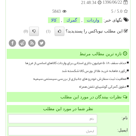
1396/06/22
21:48:34
5843
5
/
5.0
تگهای خبر:
واردات
,
گمرك
,
كالا
این مطلب نیوباکس را پسندیدید؟
(0)
(1)
تازه ترین مطالب مرتبط
حذف سقف ۱۸، ۵ میلیون دلاری استانی برای واردات کالاهای اساسی از مرزها
رکورد ماهانه خرید طلا از بورس کالا شکسته شد
معافیت ثبت سفارش خودرو های جانبازی از بررسی سیستمی سهمیه
حقوق گمرکی گوشیهای تلفن همراه
نظرات بینندگان در مورد این مطلب
نظر شما در مورد این مطلب
نام:
ایمیل: