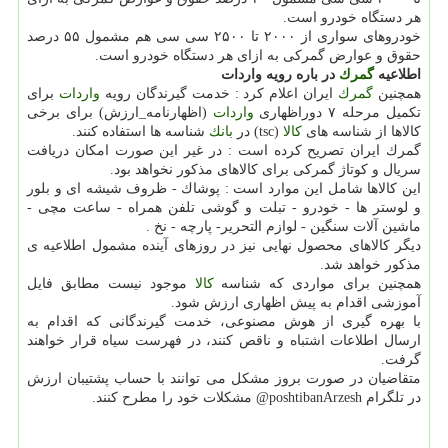
هر دستگاه خودرو است.
خودروهای سواری از ۲۰۰۰ تا ۲۵۰۰ سی سی هم مشمول ۵۵ درصد
حقوق و عوارض گمركی به ازای هر دستگاه خودرو است.
اطلاعیه
گمرك
در باره رویه واردات
همچنین
گمرك
ایران اعلام كرد : خدمت گیرندگان رویه
واردات
برای
تكمیل مرحله ۷ دوراظهاری
واردات
(اظهارنامه_ارزش) برای برخی
كالاها از شناسه های
كالا
(tsc) در
بانك
شناسه ها استفاده كنند.
گمرك ایران تصریح كرده است : در غیر این صورت امكان دریافت
سریال و كوتاژ گمركی برای كالاهای مذكور نخواهد بود.
این كالاها شامل این موارد است : پوشاك - ظروف شیشه ای و بلور
و لوستر ها - خودرو - تبلت و گوشی تلفن همراه - ساعت مچی -
ماشین آلات سنگین - لوازم التحریر- پارچه - نخ .
دیگر كالاهای محصول نهایی نیز در روزهای آینده مشمول اطلاعیه ی
مذكور خواهد شد.
همچنین برای مواردی كه شناسه
كالا
موجود نیست مطابق فایل
آموزشی اقدام به پیش اظهاری ارزش شود.
با بهره گیری از هوش مصنوعی، خدمت گیرندگانی كه اقدام به
ارسال اطلاعات اشتباه و ناقص كنند، در فهرست سیاه قرار خواهند
گرفت.
متقاضیان در صورت بروز مشكل می توانند با حساب پشتیبان ارزش
در تلگرام poshtibanArzesh@ مشكلات خود را مطرح كنند.