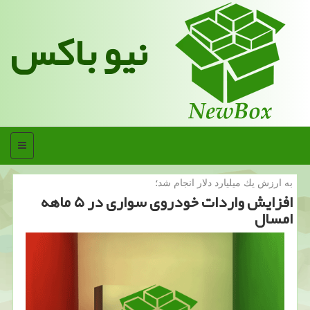
نیو باکس
منو
به ارزش یك میلیارد دلار انجام شد؛
افزایش واردات خودروی سواری در ۵ ماهه
امسال