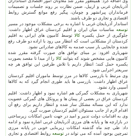
وی اضافه كرد: همینطور مقرر شد معاونان امور اقتصادی استانداران
آذربایجان غربی و اربیل، ضمن نظارت بر روند جلسات و تصمیمات
فرمانداران پیرانشهر و چومان، پیگیر رفع موانع گسترش روابط
اقتصادی و تجاری دو طرف باشند.
استاندار آذربایجان غربی با اشاره به برخی مشكلات موجود در مسیر
توسعه
مناسبات میان ایران و اقلیم كردستان عراق اظهار داشت:
جلوگیری از حمل یكسره
كالا
توسط كامیون های ایرانی به اقلیم
كردستان از مشكلاتی است كه انتظار می رود با اراده دو طرف رفع
شده و جابجایی بار سبب صدمه به كالاهای صادراتی نشود.
شهریاری افزود: بر مبنای توافق های صورت گرفته مقرر شده
كامیون هایی مشخص شوند كه بتوانند
كالا
را از مبدا تا مقصد بصورت
یكسره حمل كنند؛ انتظار داریم با تلاش طرفین این توافق هر چه
سریعتر اجرایی شود.
وی مرتبط با بازرسی كالاها در مرز توسط ماموران اقلیم كردستان
عراق اظهار داشت: بازرسی ها باید طوری انجام گیرد كه به كالاها
آسیبی وارد نشود.
شهریاری به مشكلات گمركی هم اشاره نمود و اظهار داشت: اقلیم
كردستان عراق در بعضی از پیمان ها و پروتكل های گمركی عضویت
ندارد كه این مساله مشكل ساز شده و انتظار داریم برای رفع آن
اقدام لازم از جانب مسئولان اقلیم كردستان صورت گیرد.
وی به اقدامات دولت تدبیر و امید در جهت تامین امكانات زیرساختی
در بازارچه ها و پایانه های مرزی آذربایجان غربی اشاره نمود و ادامه
داد: طی چند ماه گذشته امكانات زیربنایی خوبی در پایانه مرزی
تمرچین بوجود آمده كه می تواند در
توسعه
روابط اقتصادی و تجاری