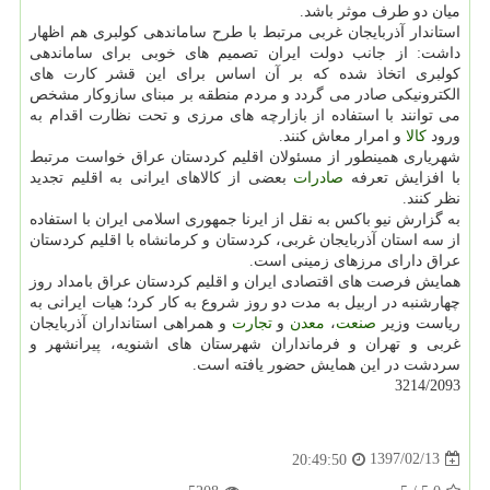
میان دو طرف موثر باشد.
استاندار آذربایجان غربی مرتبط با طرح ساماندهی كولبری هم اظهار
داشت: از جانب دولت ایران تصمیم های خوبی برای ساماندهی
كولبری اتخاذ شده كه بر آن اساس برای این قشر كارت های
الكترونیكی صادر می گردد و مردم منطقه بر مبنای سازوكار مشخص
می توانند با استفاده از بازارچه های مرزی و تحت نظارت اقدام به
ورود
كالا
و امرار معاش كنند.
شهریاری همینطور از مسئولان اقلیم كردستان عراق خواست مرتبط
با افزایش تعرفه
صادرات
بعضی از كالاهای ایرانی به اقلیم تجدید
نظر كنند.
به گزارش نیو باكس به نقل از ایرنا جمهوری اسلامی ایران با استفاده
از سه استان آذربایجان غربی، كردستان و كرمانشاه با اقلیم كردستان
عراق دارای مرزهای زمینی است.
همایش فرصت های اقتصادی ایران و اقلیم كردستان عراق بامداد روز
چهارشنبه در اربیل به مدت دو روز شروع به كار كرد؛ هیات ایرانی به
ریاست وزیر
صنعت
،
معدن
و
تجارت
و همراهی استانداران آذربایجان
غربی و تهران و فرمانداران شهرستان های اشنویه، پیرانشهر و
سردشت در این همایش حضور یافته است.
3214/2093
1397/02/13
20:49:50