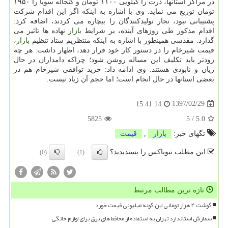
در مراكز استانها، ذرت را كیلویی ۱۱۰۰ تومان و كنجاله سویا را ۱۹۵۰
تومان توزیع می نماید. وی با اشاره به اینكه اگر این اقدام شركت
پشتیبانی نبود، تجار تولیدكنندگان را بیچاره می كردند، اضافه كرد:
اقدام مذكور طی روزهای آینده، بر شرایط
بازار
نهاده ها تاثیر می
گذارد. مقدسی همینطور با اشاره به اینكه منتظریم ستاد تنظیم
بازار
،
قیمت شیرخام را در دستور كار خود قرار دهد، اظهار داشت: هر چه
زودتر باید تكلیف این مساله روشن شود؛ چراكه دامداران در حال
زیان و نابودی هستند. وی ادامه داد: خرید توافقی شیرخام هم در
بعضی استانها در حال انجام است؛ اما حجم آن زیاد نیست.
1397/02/29
15:41:14
5825
5
/
5.0
تگهای خبر:
بازار
,
قیمت
این مطلب نیوباکس را پسندیدید؟
(0)
(1)
تازه ترین مطالب مرتبط
گوشت ۴ هزار تومانی این گونه میلیونی قیمت خورد
سفارش استاندارد تهران به استفاده از محافظ های برق برای لوازم خانگی