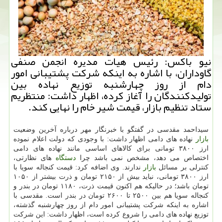
نیو باكس: رئیس هیات مدیره انجمن صنفی
گاوداران، با اشاره به اینكه شركت پشتیبانی امور
دام از روز چهارشنبه توزیع نهاده بین
تولیدكنندگان را آغاز كرده، اظهار داشت: منتظریم
ستاد تنظیم بازار، قیمت شیر خام را نهایی كند.
سیداحمد مقدسی در گفتگو با خبرنگار مهر درباره آخرین وضعیت
بازار
نهاده های دامی اظهار داشت: با وجودی كه دولت اعلام نموده
ارز ۳۸۰۰ تومانی برای كالاهای اساسی مانند نهاده های دامی
اختصاص می دهد، مشخص نمی باشد چرا
دستگاه
های نظارتی،
كنترلی بر مسائل
بازار
ندارند. وی اضافه كرد: قیمت كنجاله سویا با
ارز ۳۸۰۰ تومانی، نباید بیش از ۲۱۵۰ تومان و ذرت بیشتر از ۱۰۵۰
تومان باشد؛ در حالیكه هم اكنون قیمت ذرت، ۱۱۸۰ تومان در بندر و
كنجاله سویا هم بین ۲۵۰۰ تا ۲۶۰۰ تومان در بندر است. مقدسی با
اشاره به اینكه شركت پشتیبانی امور دام از روز چهارشنبه گذشته،
توزیع نهاده های دامی را شروع كرده است، اظهار داشت: این شركت