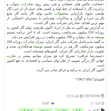
«شناخت چالش های عملیاتی و فنی پیش روی
صادرات
، سوآپ و
ترانزیت گاز با استفاده از خط لوله و كشتی های حمل ال.ان.جی (گاز
طبیعی مایع)، بازاریابی
محصولات
جانبی تولید گاز مانند گاز مایع
(ال.پی.جی) و گوگرد و مذاكرات مقدماتی با مشتریان احتمالی، از
مهم ترین اهداف صادراتی شركت ملی گاز است».
به گزارش نیو باكس به نقل از ایرنا، اكنون ظرفیت تولید گاز كشور به
روزانه 850 میلیون مترمكعب رسیده است كه تا آخر برنامه ششم
توسعه
به یك میلیارد و 200 میلیون مكعب در روز افزایش می یابد.
به گفته مدیرعامل شركت ملی گاز ایران، میزان
صادرات
روزانه 200
میلیون مترمكعب گاز هم در برنامه ششم
توسعه
هدفگذاری شده و
اولویت
بازار
صادراتی گاز ایران، كشورهای همسایه است.
«حمیدرضا عراقی» تصریح كرد هر میزان بتوانیم بیشتر در
تجارت
جهانی گاز درگیر شویم، از نظر توان سیاسی و اقتصادی به نفع كشور
است.
اكنون گاز ایران به تركیه و عراق صادر می گردد.
اقتصام*3061*1961*
1397/03/06
13:55:45
6197
5
/
5.0
تگهای خبر:
بازار
,
تجارت
,
توسعه
,
صادرات