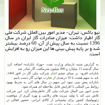
نیو باكس: تهران- مدیر امور بین الملل شركت ملی
گاز اظهار داشت: میزان صادرات گاز ایران در سال
1396 نسبت به سال پیش از آن، 60 درصد بیشتر
شد و بر پایه پیش بینی ها این میزان رو به افزایش
است.
به گزارش شنبه تارنمای وزارت نفت، «بهزاد بابازاده» اضافه كرد:
سال گذشته 13 میلیارد و 800 میلیون مترمكعب گاز صادر شد.
بابازاده افزود: بر مبنای چشم انداز شركت ملی گاز در افق 1404،
باید به سهم هشت تا 10 درصدی از
تجارت
جهانی گاز دست یابیم.
بابازاده پیش بینی نمود این سهم در سال های آتی به شرط بهبود
روابط بین المللی با افزایش قابل ملاحظه ای همراه شود.
مدیر امور بین الملل شركت ملی گاز خاطرنشان كرد: این شركت
تلاش می كند با تولید مزیت های رقابتی و بهره گیری از موقعیت
ژئوپولیتیك كشور برای پشتیبانی از كالای ایرانی، حضور فعالی در
فرصت های مناسب تجاری داشته باشد.