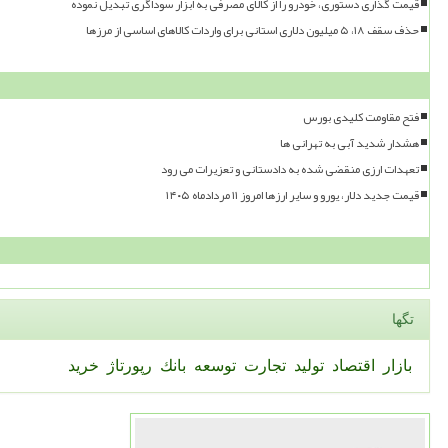
قیمت گذاری دستوری، خودرو را از کالای مصرفی به ابزار سوداگری تبدیل نموده
حذف سقف ۱۸، ۵ میلیون دلاری استانی برای واردات کالاهای اساسی از مرزها
فتح مقاومت کلیدی بورس
هشدار شدید آبی به تهرانی ها
تعهدات ارزی منقضی شده به دادستانی و تعزیرات می رود
قیمت جدید دلار، یورو و سایر ارزها امروز ۱۱ مردادماه ۱۴۰۵
تگها
بازار
اقتصاد
تولید
تجارت
توسعه
بانك
رپورتاژ
خرید