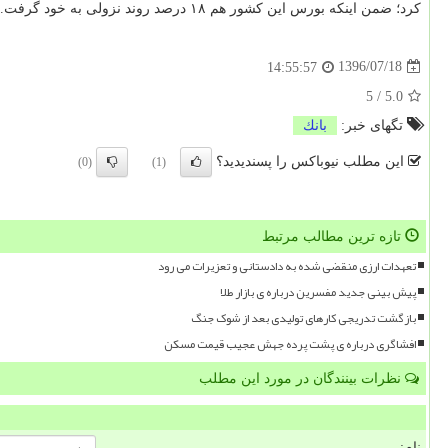
كرد؛ ضمن اینكه بورس این كشور هم ۱۸ درصد روند نزولی به خود گرفت.
1396/07/18
14:55:57
5
/
5.0
تگهای خبر:
بانك
این مطلب نیوباکس را پسندیدید؟
(0)
(1)
تازه ترین مطالب مرتبط
تعهدات ارزی منقضی شده به دادستانی و تعزیرات می رود
پیش بینی جدید مفسرین درباره ی بازار طلا
بازگشت تدریجی کارهای تولیدی بعد از شوک جنگ
افشاگری درباره ی پشت پرده جهش عجیب قیمت مسکن
نظرات بینندگان در مورد این مطلب
نام: