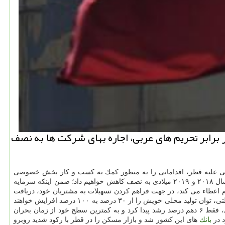
برابر تحریم های عربی، اجاره بهای شركت ها به نصف
عربی علیه قطر، اقداماتی را به منظور كمك به كسب و كار بخش خصوصی
شروع خواهد نمود. در همین حال «شیخ عبدالله بن ناصر بن خلیفه الثانی» نخست وزیر قطر اعلام نمود: اجاره بهای شركت ها را در مناطق لجستیك در سال ۲۰۱۸ و ۲۰۱۹ میلادی به نصف كاهش خواهیم داد؛ ضمن اینكه سرمایه
م اعطاء می كند، در جهت فراهم كردن تسهیلات به مشتریان خود، دریافت
اقساط وام را تا ۶ ماه برای پروژه های بخش صنعتی به تعویق می اندازد. همینطور نخست وزیر قطر اظهار داشت: تمامی وزارتخانه ها و دستگاه های دولتی، توان تولید محلی خویش را از ۳۰ درصد به ۱۰۰ درصد افزایش خواهند
داد. بر همین اساس، اقتصاد قطر به دنبال وضع تحریم های عربی علیه این كشور در سه ماه دوم سال جاری میلادی در مقایسه با مدت مشابه سال قبل، فقط ۶ دهم درصد رشد پیدا كرد و به كمترین سطح خود از زمان بحران
بانك
های این كشور شد و بازار مسكن را در قطر با ركود شدید روبرو