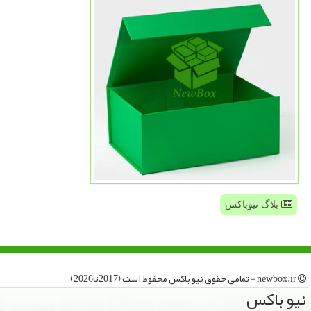
بلاگ نیوباکس
newbox.ir - تمامی حقوق نیو باكس محفوظ است (2017تا2026)
نیو باكس