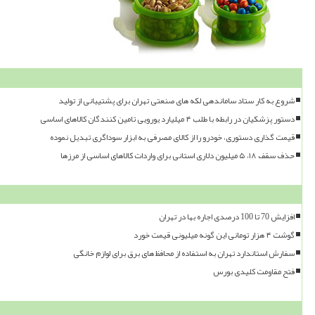
شروع به کار ستاد ساماندهی لکه های صنعتی تهران برای پشتیبانی از تولید
دستور پزشکیان در رابطه با طلب ۴ میلیارد یورویی تامین کنندگان کالاهای اساسی
قیمت گذاری دستوری، خودرو را از کالای مصرفی به ابزار سوداگری تبدیل نموده
حذف سقف ۱۸، ۵ میلیون دلاری استانی برای واردات کالاهای اساسی از مرزها
افزایش 70 تا 100 درصدی اجاره بها در تهران
گوشت ۴ هزار تومانی این گونه میلیونی قیمت خورد
سفارش استاندارد تهران به استفاده از محافظ های برق برای لوازم خانگی
فتح مقاومت کلیدی بورس