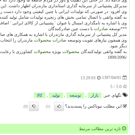
وی ادامه داد: در حالی این ذهنیت و باور در مردم جامعه ما وجود دارد كه خ
مدیركل پشتیبانی از سرمایه گذاری استانداری مازندران اظهار داشت: ای
وی افزود: در صورتی كه تولیدات ایرانی با چنین كیفیتی وجود دارد دست رد
به گفته واثقی با اتصال تمامی بخش های زنجیره تولیدات شامل تولید كننده
وی با اشاره به نامگذاری امسال با عنوان ' پشتیبانی از كالای ایرانی ' اض
***توسعه
صادرات
با دست چین صادركنندگان
مدیر كل پشتیبانی از سرمایه گذاری مازندران با اشاره به همكاری های صا
وی همچون نیازهای تقویت وتوسعه
صادرات
محصولات
مازندران را انتخاب
دیگر شود.
به گفته واثقی تولیدكنندگان
محصولات
بویژه
محصولات
كشاورزی با رعایت ا
/1899/2096
1397/04/01
13:29:03
5
/
5.0
تگهای خبر:
بازار
,
توسعه
,
تولید
,
كالا
این مطلب نیوباکس را پسندیدید؟
(0)
(1)
تازه ترین مطالب مرتبط