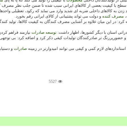
یلی از تولیدكنندگان داخلی
محصولات
با كیفیتی را تولید می كنند كه پا به پای
مح
ن سطح با كیفیت بعضی از كالاهای ایرانی سبب شده تا ضمن جلب نظر مصرف كن
 زدن به كالاهای داخلی ضربه ای شدید وارد می نماید كه ركود، تعطیلی واحدها 
،
مصرف كننده
و دولت می تواند پشتیبانی از كالای ایرانی رقم بخورد.
افه كرد: در این میان علاوه بر آشنایی مصرف كنندگان به كیفیت كالاها، تولید كن
دراتی استان با دیگر كشورها، اظهار داشت:
توسعه
صادرات
نیازمند فراهم كردن
 و حضورپررنگ تر صادركنندگان تولیدات كیفی ذكر كرد و اضافه كرد: بی توجهی
ستانداردهای لازم كمی و كیفی می توانند امیدوارتر در زمینه
صادرات
و دستیاب
5527