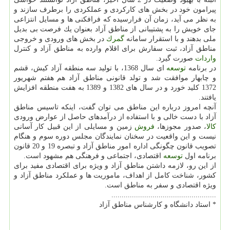
پیرامون خود در بخش های كاركردی و عملكردی را برطرف سازند و
به نظر می آید، زمان آن فرارسیده كه فرافكنی ها و مسایل انتزاعی
جای خویش را به پشتیبانی از مناطق آزاد بعنوان یك فرصت بی بدیل
ملی بدهند و با استقرار سامانه
گمرك
در بخش های ورودی و خروجی
مناطق آزاد، ثبت سفارش برای اقلام وارده به مناطق آزاد و كنترل
واردات
صورت گیرد.
در برنامه
توسعه
ای سال 1368، با تولید سه منطقه آزاد كیش، قشم
و چابهار موافقت شد و تولد قانونی مناطق آزاد هم هفتم شهریور
1372 كلید خورد و در سال های 1382 و 1389 به هفت منطقه افزایش
یافتند.
آنچه امروز درباره این مناطق می توان گفت، اینكه تاسیس مناطق
آزاد با دست خالی و با استفاده از درآمدهای حاصل از عوارض ورودی
كالا
، صدور مجوزها،
فروش
زمین و مسایلی از این قبیل كار آسانی
نیست و این واقعیت در سخنان نمایندگان مجلس دوره سوم و هنگام
تصویب قانون چگونگی اداره امور مناطق آزاد و تبصره 19 و 20 قانون
برنامه اول
توسعه
اقتصادی، اجتماعی و فرهنگی هم مشهود است.
از این رو، لازمه داشتن مناطق آزاد و ویژه برای اقتصادی مفید برای
كشور، شناخت كامل از اهداف، ماموریت ها و عملكرد مناطق آزاد و
ویژه اقتصادی و سفر به مناطق است.
...................................................
* استاد دانشگاه و كارشناس مناطق آزاد