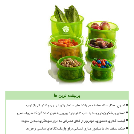
پربیننده ترین ها
شروع به کار ستاد ساماندهی لکه های صنعتی تهران برای پشتیبانی از تولید
دستور پزشکیان در رابطه با طلب ۴ میلیارد یورویی تامین کنندگان کالاهای اساسی
قیمت گذاری دستوری، خودرو را از کالای مصرفی به ابزار سوداگری تبدیل نموده
حذف سقف ۱۸، ۵ میلیون دلاری استانی برای واردات کالاهای اساسی از مرزها