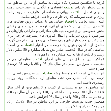
گرچه با شكستن سیطره نگاه دولتی به مناطق آزاد، این مناطق می
توانند بعنوان پارادایم
توسعه
اقتصادی و الگویی در عصرجدید، زمینه
را برای تعامل با
اقتصاد
جهانی و منطقه ای، ظرفیت سازی، برنامه
ریزی و جذب سرمایه گذاری خارجی و داخلی فراهم نمایند.
البته زمینه تعامل با
اقتصاد
جهانی هم با اهداف رونق فعالیت های
اقتصادی، پشتیبانی از كالاهای ایرانی، توجه به مزیت های رقابتی
بخش خصوصی برای تقویت بنیه های صادراتی و طراحی بازارهای دو
سر سود با ورود سرمایه و انتقال فناوری های پیشرفته خارجی برای
مشاركت در جذب بازارهای هدف منطقه ای و جهانی انجام می گردد.
مناطق آزاد اكنون بعنوان یك فرصت، در اختیار
اقتصاد
ملی است؛
مناطقی كه در سال گذشته، صادراتش به یك میلیارد و 50 میلیون دلار
رسید و قابلیت ارتقا به سه میلیارد دلار را هم دارد.
عملكرد این مناطق درسال های اجرای
اقتصاد
مقاومتی هم در
مقایسه با سرزمین اصلی، در سال های 95 و 96، با رشد 28 درصدی
همراه شد.
این درحالی است كه متوسط رشد
صادرات
در سرزمین اصلی 5.5
درصد بوده كه نشان می دهد، مناطق آزاد هفتگانه، روند رو به
رشدتری داشته اند.
این مناطق در حوزه پشتیبانی از كسب و كارهای نوین از آخر سال
1394 تابحال 300 درصد رشد داشتند و از110 واحد در آن سال، به 200
واحد در سال 95 و 300 واحد در سال 96 افزایش یافت.
همچنین جذب توریست خارجی در این مناطق در سال 1395، از 38
هزار به 62 هزار و 500 رسید.
البته با بهبود وضعیت در 2 سال اخیر، مناطق آزاد توانستند حواشی