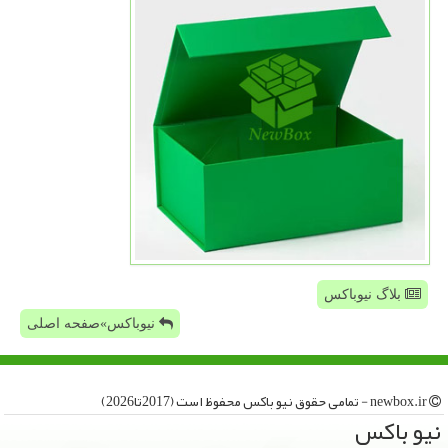
بلاگ نیوباکس
نیوباکس»صفحه اصلی
newbox.ir - تمامی حقوق نیو باكس محفوظ است (2017تا2026)
نیو باكس