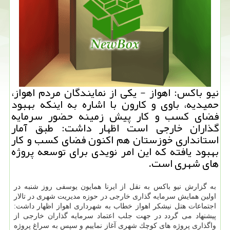
نیو باكس: اهواز - یكی از نمایندگان مردم اهواز،
حمیدیه، باوی و كارون با اشاره به اینكه بهبود
فضای كسب و كار پیش زمینه حضور سرمایه
گذاران خارجی است اظهار داشت: طبق آمار
استانداری خوزستان هم اكنون فضای كسب و كار
بهبود یافته كه این امر نویدی برای توسعه پروژه
های شهری است.
به گزارش نیو باكس به نقل از ایرنا همایون یوسفی روز شنبه در
اولین همایش سرمایه گذاری خارجی در حوزه مدیریت شهری در تالار
اجتماعات هتل نیشكر اهواز خطاب به شهرداری اهواز اظهار داشت:
پیشنهاد می گردد در جهت جلب اعتماد سرمایه گذاران خارجی از
واگذاری پروژه های كوچك شهری آغاز نماییم و سپس به سراغ پروژه