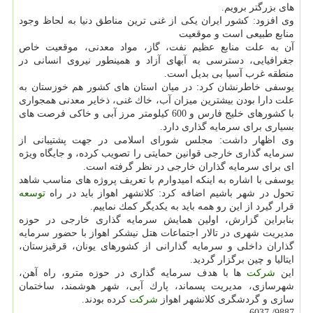
های بزرگتر برویم.
وی افزود: كشور ایران یكی از غنی ترین مناطق دنیا به لحاظ وجود
منابع طبیعی است و موقعیت
آن به علت منابع عظیم نفت، گاز، مواد معدنی، موقعیت خاص
جغرافیایی، دسترسی به آبهای آزاد و همینطور نیروی انسانی در
منطقه غرب آسیا بی بدیل است.
یوسفی خاطرنشان كرد: در میان استان های كشور هم خوزستان به
علت دارا بودن بیشترین میزان آب، خاك غنی، ذخایر معدنی همجواری
با كشورهای خلیج فارس و 600 كیلومتر مرز آبی و خاكی فرصت های
بسیاری برای سرمایه گذاری دارد.
وی اظهار داشت: مجلس شورای اسلامی در جهت پشتیبانی از
سرمایه گذاری خارجی قوانین حمایتی را تصویب كرده، و جایگاه ویژه
ای برای سرمایه گذاران خارجی در نظر گرفته است.
یوسفی با اشاره به اینكه امیدوارم با تعریف پروژه های مناسب شاهد
تحول در شهر باشیم اضافه كرد: كلانشهر اهواز باید در راه
توسعه
قرار گیرد از این رو همه باید به یكدیگر كمك نماییم.
بنابراین گزارش، اولین همایش سرمایه گذاری خارجی در حوزه
مدیریت شهری در تالار اجتماعات هتل نیشكر اهواز با حضور سرمایه
گذاران داخلی و سرمایه گذارانی از كشورهای یونان، قرقیزستان،
ایتالیا و چین برگزار گردید.
این
شركت
ها با هدف سرمایه گذاری در حوزه مترو، راه آهن،
شهرسازی، مدیریت پسماند، پارك آبی، شهر هوشمند، ساختمان
سازی و گردشگری كلانشهر اهواز
شركت
كرده بودند.
9887/ 6037