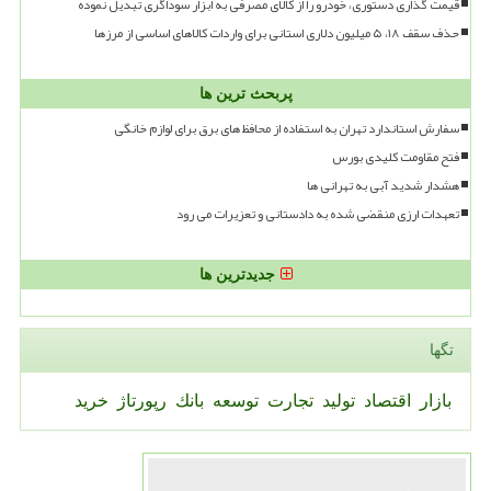
قیمت گذاری دستوری، خودرو را از کالای مصرفی به ابزار سوداگری تبدیل نموده
حذف سقف ۱۸، ۵ میلیون دلاری استانی برای واردات کالاهای اساسی از مرزها
پربحث ترین ها
سفارش استاندارد تهران به استفاده از محافظ های برق برای لوازم خانگی
فتح مقاومت کلیدی بورس
هشدار شدید آبی به تهرانی ها
تعهدات ارزی منقضی شده به دادستانی و تعزیرات می رود
جدیدترین ها
تگها
بازار
اقتصاد
تولید
تجارت
توسعه
بانك
رپورتاژ
خرید