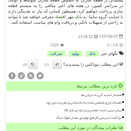
پشتیبانی از قطعه سازان به خصوص قطعه سازان متوسط و كوچك
در سراسر كشور، در هفته های اخیر مبالغی را به سیستم قطعه
سازی پرداخت خواهیم كرد، همینطور كسانی كه نیاز به نقدینگی دارند
با حمایت گروه سایپا، به
بانك
مهر
اقتصاد
معرفی خواهند شد تا بتوانند
به راحتی از تسهیلات بانكی و دریافت وام های مناسب استفاده كنند.
1397/04/19
13:59:52
5329
5
/
5.0
تگهای خبر:
بانك
,
تولید
,
شركت
این مطلب نیوباکس را پسندیدید؟
(0)
(1)
تازه ترین مطالب مرتبط
هشدار شدید آبی به تهرانی ها
تعهدات ارزی منقضی شده به دادستانی و تعزیرات می رود
پیش بینی جدید مفسرین درباره ی بازار طلا
بازگشت تدریجی کارهای تولیدی بعد از شوک جنگ
نظرات بینندگان در مورد این مطلب