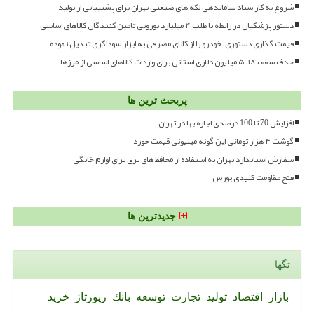
شروع به کار ستاد ساماندهی لکه های صنعتی تهران برای پشتیبانی از تولید
دستور پزشکیان در رابطه با طلب ۴ میلیارد یورویی تامین کنندگان کالاهای اساسی
قیمت گذاری دستوری، خودرو را از کالای مصرفی به ابزار سوداگری تبدیل نموده
حذف سقف ۱۸، ۵ میلیون دلاری استانی برای واردات کالاهای اساسی از مرزها
پربحث ترین ها
افزایش 70 تا 100 درصدی اجاره بها در تهران
گوشت ۴ هزار تومانی این گونه میلیونی قیمت خورد
سفارش استاندارد تهران به استفاده از محافظ های برق برای لوازم خانگی
فتح مقاومت کلیدی بورس
جدیدترین ها
تگها
بازار
اقتصاد
تولید
تجارت
توسعه
بانك
رپورتاژ
خرید