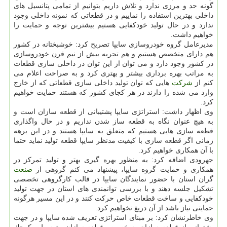
گونه حد و مرزی ندارد و تلاش داریم بتوانیم از تمامی پتانسیل های
داخلی بهترین استفاده را نماییم و در قطعاتی كه نمونه داخلی وجود
ندارد و در حال تولید خودكفایی هستیم بیشترین توجه و حمایت را
خواهیم داشت.
مدیرعامل گروه خودروسازی سایپا تصریح كرد: خوشبختانه در كشور
هم دارای متخصص هستیم و هم تجربه بیش از نیم قرن خودروسازی
در كشور وجود دارد و می توان از این توان در داخلی سازی قطعات
به مراتب بهره برداری بیشتر و بهتری كرد و به صراحت اعلام می
كنم از
شركت
هایی كه توان تولید داخلی سازی قطعاتی كه از خارج
وارد می شده را دارند در هر كجای كشور كه هستند حمایت خواهیم
كرد.
وی اظهار داشت: استراتژی سایپا پشتیبانی از قطعه سازان است و
به هیچ عنوان نگاه به قطعه ساز شدن نداریم و در حال واگذاری
قطعه سازی هایی هستیم كه متعلق به سایپا هستند و در این برهه
زمانی اگر قطعه سازی با كیفیت مدنظر سایپا قطعه تولید نماید حتما
با آن همكاری خواهیم كرد.
جهرودی اضافه كرد: به منظور بهره گیری بهتر و تولید تمركز در
همكاری و حمایت گروه سایپا، پیشنهاد می كنم گروهی از
صنعت
گران استان با حضور نمایندگان سایپا در قالب كارگروهی تخصصی
تشكیل جلسه دهند و با بررسی توانمندی های استان در جهت تولید
خودكفایی و ساخت قطعات خاص حركت كنند و در این مسیر هرگونه
حمایتی نیاز باشد از آن دریغ نخواهیم كرد.
وی خاطرنشان كرد: بر مبنای استراتژی تعریف شده سایپا و در جهت