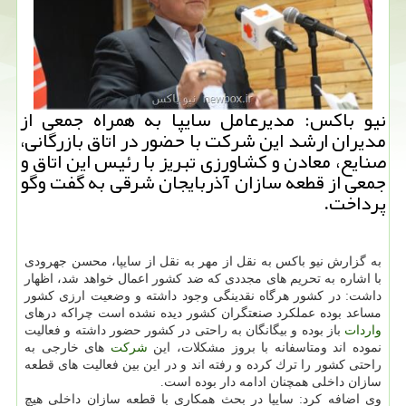
نیو باكس: مدیرعامل سایپا به همراه جمعی از
مدیران ارشد این شركت با حضور در اتاق بازرگانی،
صنایع، معادن و كشاورزی تبریز با رئیس این اتاق و
جمعی از قطعه سازان آذربایجان شرقی به گفت وگو
پرداخت.
به گزارش نیو باكس به نقل از مهر به نقل از سایپا، محسن جهرودی
با اشاره به تحریم های مجددی كه ضد كشور اعمال خواهد شد، اظهار
داشت: در كشور هرگاه نقدینگی وجود داشته و وضعیت ارزی كشور
مساعد بوده عملكرد صنعتگران كشور دیده نشده است چراكه درهای
واردات
باز بوده و بیگانگان به راحتی در كشور حضور داشته و فعالیت
نموده اند ومتاسفانه با بروز مشكلات، این
شركت
های خارجی به
راحتی كشور را ترك كرده و رفته اند و در این بین فعالیت های قطعه
سازان داخلی همچنان ادامه دار بوده است.
وی اضافه كرد: سایپا در بحث همكاری با قطعه سازان داخلی هیچ