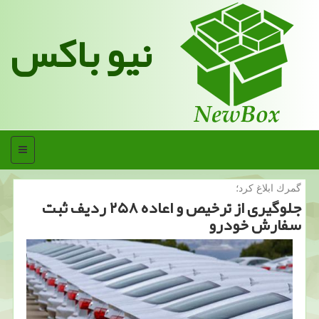
نیو باکس
منو
گمرك ابلاغ كرد؛
جلوگیری از ترخیص و اعاده ۲۵۸ ردیف ثبت
سفارش خودرو