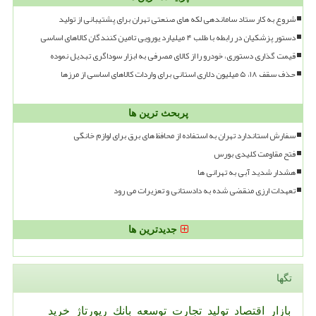
شروع به کار ستاد ساماندهی لکه های صنعتی تهران برای پشتیبانی از تولید
دستور پزشکیان در رابطه با طلب ۴ میلیارد یورویی تامین کنندگان کالاهای اساسی
قیمت گذاری دستوری، خودرو را از کالای مصرفی به ابزار سوداگری تبدیل نموده
حذف سقف ۱۸، ۵ میلیون دلاری استانی برای واردات کالاهای اساسی از مرزها
پربحث ترین ها
سفارش استاندارد تهران به استفاده از محافظ های برق برای لوازم خانگی
فتح مقاومت کلیدی بورس
هشدار شدید آبی به تهرانی ها
تعهدات ارزی منقضی شده به دادستانی و تعزیرات می رود
جدیدترین ها
تگها
بازار
اقتصاد
تولید
تجارت
توسعه
بانك
رپورتاژ
خرید