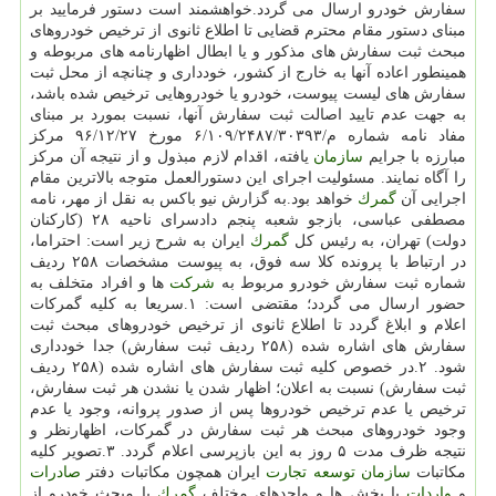
سفارش خودرو ارسال می گردد.خواهشمند است دستور فرمایید بر
مبنای دستور مقام محترم قضایی تا اطلاع ثانوی از ترخیص خودروهای
مبحث ثبت سفارش های مذكور و یا ابطال اظهارنامه های مربوطه و
همینطور اعاده آنها به خارج از كشور، خودداری و چنانچه از محل ثبت
سفارش های لیست پیوست، خودرو یا خودروهایی ترخیص شده باشد،
به جهت عدم تایید اصالت ثبت سفارش آنها، نسبت بمورد بر مبنای
مفاد نامه شماره م/۶/۱۰۹/۲۴۸۷/۳۰۳۹۳ مورخ ۹۶/۱۲/۲۷ مركز
مبارزه با جرایم
سازمان
یافته، اقدام لازم مبذول و از نتیجه آن مركز
را آگاه نمایند. مسئولیت اجرای این دستورالعمل متوجه بالاترین مقام
اجرایی آن
گمرك
خواهد بود.به گزارش نیو باكس به نقل از مهر، نامه
مصطفی عباسی، بازجو شعبه پنجم دادسرای ناحیه ۲۸ (كاركنان
دولت) تهران، به رئیس كل
گمرك
ایران به شرح زیر است: احتراما،
در ارتباط با پرونده كلا سه فوق، به پیوست مشخصات ۲۵۸ ردیف
شماره ثبت سفارش خودرو مربوط به
شركت
ها و افراد متخلف به
حضور ارسال می گردد؛ مقتضی است: ۱.سریعا به كلیه گمركات
اعلام و ابلاغ گردد تا اطلاع ثانوی از ترخیص خودروهای مبحث ثبت
سفارش های اشاره شده (۲۵۸ ردیف ثبت سفارش) جدا خودداری
شود. ۲.در خصوص كلیه ثبت سفارش های اشاره شده (۲۵۸ ردیف
ثبت سفارش) نسبت به اعلان؛ اظهار شدن یا نشدن هر ثبت سفارش،
ترخیص یا عدم ترخیص خودروها پس از صدور پروانه، وجود یا عدم
وجود خودروهای مبحث هر ثبت سفارش در گمركات، اظهارنظر و
نتیجه ظرف مدت ۵ روز به این بازپرسی اعلام گردد. ۳.تصویر كلیه
مكاتبات
سازمان
توسعه
تجارت
ایران همچون مكاتبات دفتر
صادرات
و
واردات
با بخش ها و واحدهای مختلف
گمرك
با مبحث خودرو از